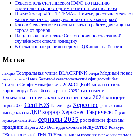
Севастополь стал лидером ЮФО по падению
строительства, но с одним позитивным нюансом
Прямой эфир «ЕСТЬ ТЕМА». Почему россияне мечтают
жить в частных домах, но остаются в квартирах?
Кого в Севастополе готовы взять на работу для защиты
города от дронов
На центральном пляже Севастополя по счастливой
случайности спасли женщину
В Севастополе решили вернуть QR-коды на бензин
Метки
Театральная улица
BLACKPINK
Модный показ
лекция
опера
9 мая
Большой севастопольский офицерский бал
мультфильмы
Тейлор Свифт
СЦКиИ
мода и стиль
мультфильмы 2024
Театр имени
коронавирус
Российские сериалы 2025
кино
спектакли
фильмы 2024
концерт
Луначарского
СевТЮЗ
Херсонес
фантастика
игры 2024
Balenciaga
хоррор
Херсонес Таврический
ДКР
мастер-классы
рэп
сериалы 2025
российские фильмы
мультфильмы 2023
искусство
праздник
Игры 2025
Dior
куда сходить
Конкурс
театр
"Живая классика"
Неделя моды
изоляция
художники
фильмы