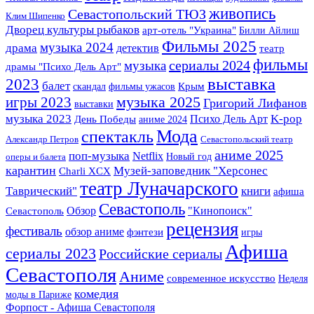
живопись
Севастопольский ТЮЗ
Клим Шипенко
Дворец культуры рыбаков
арт-отель "Украина"
Билли Айлиш
Фильмы 2025
музыка 2024
драма
детектив
театр
фильмы
сериалы 2024
музыка
драмы "Психо Дель Арт"
выставка
2023
балет
Крым
скандал
фильмы ужасов
игры 2023
музыка 2025
Григорий Лифанов
выставки
музыка 2023
K-pop
Психо Дель Арт
День Победы
аниме 2024
Мода
спектакль
Александр Петров
Севастопольский театр
аниме 2025
поп-музыка
Netflix
Новый год
оперы и балета
карантин
Музей-заповедник "Херсонес
Charli XCX
театр Луначарского
Таврический"
книги
афиша
Севастополь
Обзор
"Кинопоиск"
Севастополь
рецензия
фестиваль
обзор аниме
фэнтези
игры
Афиша
сериалы 2023
Российские сериалы
Севастополя
Аниме
современное искусство
Неделя
комедия
моды в Париже
Форпост - Афиша Севастополя