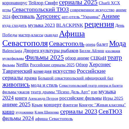
сериалы 2025
Тейлор Свифт
коронавирус
Charli XCX
Севастопольский ТЮЗ
игры
современное искусство
аниме
Херсонес
Аниме
фестиваль
арт-отель "Украина"
2024
рецензия
музыка 2023
BLACKPINK
куда сходить
День
Афиша
Победы
мастер-классы
скандал
Севастополя
Мода
Севастополь
балет
опера
Дворец культуры рыбаков
Balenciaga
Билли Айлиш
изоляция
Фильмы 2025
театр
СЦКиИ
обзор аниме
мультфильмы
Херсонес
Netflix
Обзор
Российские сериалы 2025
фильмы
Российские
Таврический
искусство
комедия
сериалы
драма
Большой севастопольский офицерский бал
живопись
мода и стиль
Севастопольский театр оперы и балета
музыка
фильмы ужасов
театр драмы "Психо Дель Арт"
рэп
2024
книги
российские фильмы
Игры 2025
Александр Петров
аниме 2025
концерт
Крым
фэнтези
Конкурс "Живая классика"
сериалы 2023
СевТЮЗ
кино
художники
Клим Шипенко
фильмы 2024
афиша Севастополь