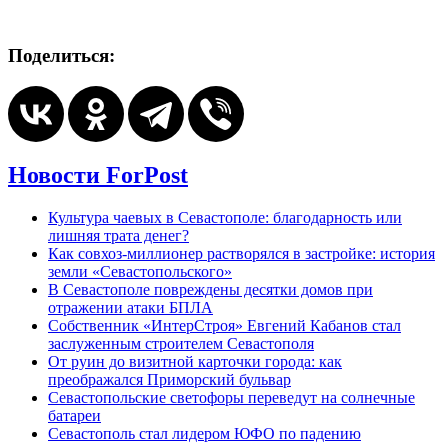
Поделиться:
Новости ForPost
Культура чаевых в Севастополе: благодарность или
лишняя трата денег?
Как совхоз-миллионер растворялся в застройке: история
земли «Севастопольского»
В Севастополе повреждены десятки домов при
отражении атаки БПЛА
Собственник «ИнтерСтроя» Евгений Кабанов стал
заслуженным строителем Севастополя
От руин до визитной карточки города: как
преображался Приморский бульвар
Севастопольские светофоры переведут на солнечные
батареи
Севастополь стал лидером ЮФО по падению