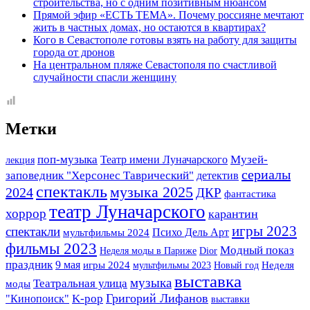
строительства, но с одним позитивным нюансом
Прямой эфир «ЕСТЬ ТЕМА». Почему россияне мечтают
жить в частных домах, но остаются в квартирах?
Кого в Севастополе готовы взять на работу для защиты
города от дронов
На центральном пляже Севастополя по счастливой
случайности спасли женщину
Метки
Музей-
поп-музыка
Театр имени Луначарского
лекция
сериалы
заповедник "Херсонес Таврический"
детектив
спектакль
музыка 2025
2024
ДКР
фантастика
театр Луначарского
хоррор
карантин
игры 2023
спектакли
Психо Дель Арт
мультфильмы 2024
фильмы 2023
Модный показ
Неделя моды в Париже
Dior
праздник
9 мая
игры 2024
мультфильмы 2023
Новый год
Неделя
выставка
музыка
Театральная улица
моды
K-pop
Григорий Лифанов
"Кинопоиск"
выставки