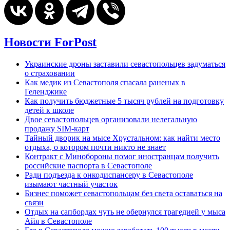
Новости ForPost
Украинские дроны заставили севастопольцев задуматься
о страховании
Как медик из Севастополя спасала раненых в
Геленджике
Как получить бюджетные 5 тысяч рублей на подготовку
детей к школе
Двое севастопольцев организовали нелегальную
продажу SIM-карт
Тайный дворик на мысе Хрустальном: как найти место
отдыха, о котором почти никто не знает
Контракт с Минобороны помог иностранцам получить
российские паспорта в Севастополе
Ради подъезда к онкодиспансеру в Севастополе
изымают частный участок
Бизнес поможет севастопольцам без света оставаться на
связи
Отдых на сапбордах чуть не обернулся трагедией у мыса
Айя в Севастополе