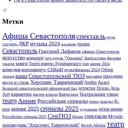
Где в Севастополе можно заработать 100 тысяч в месяц
Метки
Афиша Севастополя
спектакль
куда
музыка 2024
ДКР
драма
сходить
изоляция
Севастополь
Григорий Лифанов
афиша Севастополь
искусство
концерт
арт-отель "Украина"
фантастика
фильмы
книги
Театр имени Луначарского
ужасов
рэп
аниме 2024
комедия
СЦКиИ
коронавирус
Обзор
мультфильмы 2024
кино
Севастопольский ТЮЗ
праздник
лекция
выставки
Херсонес Таврический
мода и стиль
балет
Netflix
детектив
Психо Дель
Большой севастопольский офицерский бал
карантин
Театральная улица
Арт
мастер-классы
Balenciaga
театр
Аниме
Российские сериалы
K-
опера
скандал
сериалы 2025
аниме 2025
pop
обзор аниме
художники
СевТЮЗ
спектакли
Музей-
Крым
Российские сериалы 2025
театр
заповедник "Херсонес Таврический"
Билли Айлиш