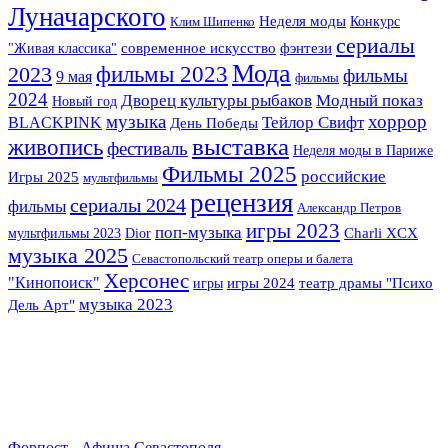
Луначарского
Неделя моды
Конкурс
Клим Шипенко
сериалы
фэнтези
"Живая классика"
современное искусство
Мода
2023
фильмы 2023
фильмы
9 мая
фильмы
2024
Дворец культуры рыбаков
Модный показ
Новый год
музыка
хоррор
BLACKPINK
Тейлор Свифт
День Победы
выставка
живопись
фестиваль
Неделя моды в Париже
Фильмы 2025
российские
Игры 2025
мультфильмы
рецензия
сериалы 2024
фильмы
Александр Петров
игры 2023
поп-музыка
мультфильмы 2023
Dior
Charli XCX
музыка 2025
Севастопольский театр оперы и балета
Херсонес
"Кинопоиск"
игры
игры 2024
театр драмы "Психо
музыка 2023
Дель Арт"
Форпост - Афиша Севастополя