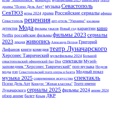
Севастополь
музыка
драмы "Психо Дель Арт"
СевТЮЗ
Российские сериалы
драма
игры 2024
афиша
рецензия
арт-отель "Украина"
Севастополь
изоляция
Мода
кино
карантин
детектив
фильмы ужасов
Новый год
фильмы 2023
сериалы
российские фильмы
Netflix
2023
живопись
Григорий
лекция
Александр Петров
театр Луначарского
Лифанов
комедия
книги
Херсонес Таврический
мультфильмы 2024
Большой
спектакли
Музей-
севастопольский офицерский бал
Dior
заповедник "Херсонес Таврический"
поп-музыка
Неделя
Модный показ
моды
рэп
Севастопольский театр оперы и балета
спектакль
музыка 2025
современное искусство
Театр имени
Психо Дель Арт
Конкурс "Живая классика"
сериалы 2025
фильмы 2024
Луначарского
аниме 2024
ДКР
балет
обзор аниме
Крым