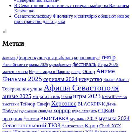
«Северная Балаклава»
В Севастополе простились с генерал-майором Василием
Казаченко
Севастопольскому Фиоленту к сентябрю обещают новое
пространство для отдыха
Метки
театр
Дворец культуры рыбаков
коронавирус
фильмы
фестиваль
Игры 2025
Российские сериалы 2025
мультфильмы
Аниме
Обзор
мастер-классы
Неделя моды в Париже
опера
Фильмы 2025
сериалы 2024
искусство
Билли Айлиш
Афиша Севастополя
Театральная улица
игры 2023
аниме 2025
мода и стиль
9 мая
Клим Шипенко
Херсонес
Тейлор Свифт
BLACKPINK
выставки
День
хоррор
СЦКиИ
Победы
скандал
куда сходить
художники
выставка
музыка 2024
музыка 2023
праздник
фэнтези
Севастопольский ТЮЗ
K-pop
фантастика
Charli XCX
концерт
"Кинопоиск"
игры
мультфильмы 2023
Balenciaga
театр