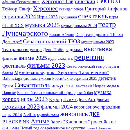
СевТЮЗ
Херсонес Таврический
афиша Севастополь
Херсонес
Григорий Лифанов
Тейлор Свифт
скандал
опера
спектакль
сериалы 2024
Игры 2025
игры
художники
театр
музыка 2025
Charli XCX
мультфильмы 2024
Луначарского
Билли Айлиш
Dior
театр драмы "Психо
Севастопольский ТЮЗ
Дель Арт"
мультфильмы 2023
выставка
Театральная улица
драма
День Победы
рецензия
аниме 2025
фэнтези
куда сходить
фильмы 2023
фестиваль
Севастопольский театр оперы и
Музей-заповедник "Херсонес Таврический"
балета
детектив
Balenciaga
фильмы ужасов
Российские сериалы 2025
Севастополь
искусство
Крым
выставки
Неделя моды в
музыка
Париже
Большой севастопольский офицерский бал
игры 2023
хоррор
K-pop
Психо Дель Арт
фильмы
сериалы 2023
фильмы 2024
праздник
коронавирус
живопись
ДКР
Netflix
игры 2024
мультфильмы
Аниме
BLACKPINK
балет
российские
"Кинопоиск"
фильмы
Новый год
современное искусство
Клим Шипенко