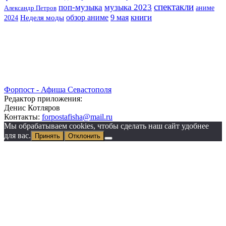
спектакли
музыка 2023
поп-музыка
аниме
Александр Петров
книги
обзор аниме
9 мая
2024
Неделя моды
Форпост - Афиша Севастополя
Редактор приложения:
Денис Котляров
Контакты:
forpostafisha@mail.ru
Мы обрабатываем cookies, чтобы сделать наш сайт удобнее
для вас.
Принять
Отклонить