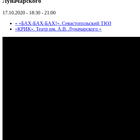
Луначарского
17.10.2020 - 18:30
-
21:00
«
«БАХ-БАХ-БАХ!». Севастопольский ТЮЗ
«КРИК». Театр им. А.В. Луначарского
»