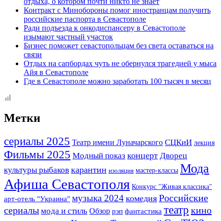
отдыха, о котором почти никто не знает
Контракт с Минобороны помог иностранцам получить
российские паспорта в Севастополе
Ради подъезда к онкодиспансеру в Севастополе
изымают частный участок
Бизнес поможет севастопольцам без света оставаться на
связи
Отдых на сапбордах чуть не обернулся трагедией у мыса
Айя в Севастополе
Где в Севастополе можно заработать 100 тысяч в месяц
Метки
сериалы 2025
Театр имени Луначарского
СЦКиИ
лекция
Фильмы 2025
концерт
Модный показ
Дворец
Мода
карантин
культуры рыбаков
мастер-классы
изоляция
Афиша Севастополя
Конкурс "Живая классика"
Российские
музыка 2024
комедия
арт-отель "Украина"
театр
сериалы
кино
мода и стиль
Обзор
фантастика
рэп