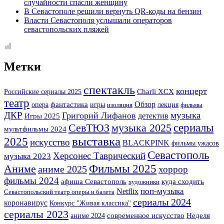
случайности спасли женщину
В Севастополе решили вернуть QR-коды на бензин
Власти Севастополя услышали операторов
севастопольских пляжей
Метки
спектакль
концерт
Российские сериалы 2025
Charli XCX
театр
фантастика
Обзор
опера
игры
лекция
изоляция
фильмы
музыка
ДКР
Григорий Лифанов
детектив
Игры 2025
сериалы
СевТЮЗ
музыка 2025
мультфильмы 2024
выставка
2025
искусство
BLACKPINK
фильмы ужасов
Севастополь
Херсонес Таврический
музыка 2023
Фильмы 2025
Аниме
аниме 2025
хоррор
фильмы 2024
афиша Севастополь
куда сходить
художники
поп-музыка
Netflix
Севастопольский театр оперы и балета
сериалы 2024
коронавирус
Конкурс "Живая классика"
сериалы 2023
аниме 2024
современное искусство
Неделя