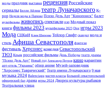
рецензия
Российские
праздник
моды
выставки
театр Луначарского
сериалы
K-
Билли Айлиш
pop
балет
Психо Дель Арт
"Кинопоиск"
Неделя моды в Париже
живопись
спектакли
Модный показ
рэп
мультфильмы
фильмы 2023
игры 2023
книги
мультфильмы 2023
Dior
Мода
СЦКиИ
Тейлор Свифт
мода и
скандал
Клим Шипенко
Афиша Севастополя
стиль
фэнтези
Херсонес
Севастопольский
фестиваль
комедия
ТЮЗ
российские фильмы
Крым
День Победы
театр драмы
кино
карантин
"Психо Дель Арт"
Новый год
Александр Петров
Музей-заповедник
арт-отель "Украина"
обзор аниме
"Херсонес Таврический"
Театр имени Луначарского
9 мая
музыка 2024
Balenciaga
мастер-классы
Большой севастопольский
драма
Дворец культуры рыбаков
офицерский бал
игры 2024
Театральная улица