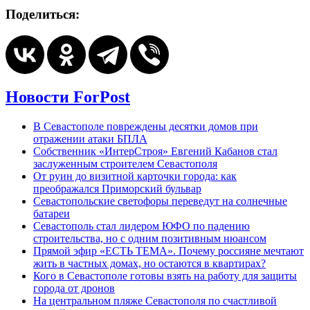
Поделиться:
Новости ForPost
В Севастополе повреждены десятки домов при
отражении атаки БПЛА
Собственник «ИнтерСтроя» Евгений Кабанов стал
заслуженным строителем Севастополя
От руин до визитной карточки города: как
преображался Приморский бульвар
Севастопольские светофоры переведут на солнечные
батареи
Севастополь стал лидером ЮФО по падению
строительства, но с одним позитивным нюансом
Прямой эфир «ЕСТЬ ТЕМА». Почему россияне мечтают
жить в частных домах, но остаются в квартирах?
Кого в Севастополе готовы взять на работу для защиты
города от дронов
На центральном пляже Севастополя по счастливой