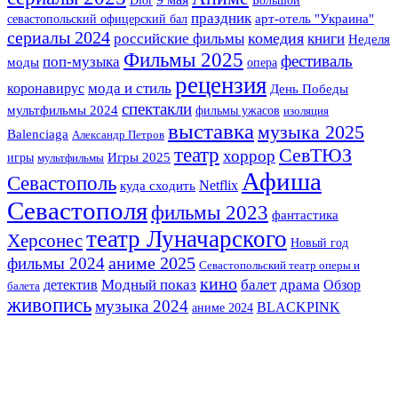
праздник
арт-отель "Украина"
севастопольский офицерский бал
сериалы 2024
комедия
российские фильмы
книги
Неделя
Фильмы 2025
фестиваль
поп-музыка
моды
опера
рецензия
мода и стиль
коронавирус
День Победы
спектакли
мультфильмы 2024
фильмы ужасов
изоляция
выставка
музыка 2025
Balenciaga
Александр Петров
театр
СевТЮЗ
хоррор
Игры 2025
игры
мультфильмы
Афиша
Севастополь
Netflix
куда сходить
Севастополя
фильмы 2023
фантастика
театр Луначарского
Херсонес
Новый год
аниме 2025
фильмы 2024
Севастопольский театр оперы и
кино
детектив
Модный показ
балет
драма
Обзор
балета
живопись
музыка 2024
BLACKPINK
аниме 2024