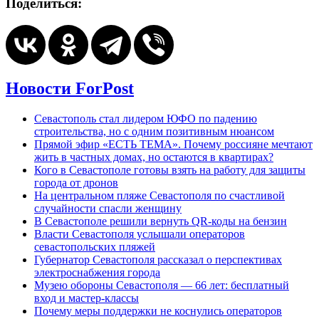
Поделиться:
Новости ForPost
Севастополь стал лидером ЮФО по падению
строительства, но с одним позитивным нюансом
Прямой эфир «ЕСТЬ ТЕМА». Почему россияне мечтают
жить в частных домах, но остаются в квартирах?
Кого в Севастополе готовы взять на работу для защиты
города от дронов
На центральном пляже Севастополя по счастливой
случайности спасли женщину
В Севастополе решили вернуть QR-коды на бензин
Власти Севастополя услышали операторов
севастопольских пляжей
Губернатор Севастополя рассказал о перспективах
электроснабжения города
Музею обороны Севастополя — 66 лет: бесплатный
вход и мастер-классы
Почему меры поддержки не коснулись операторов