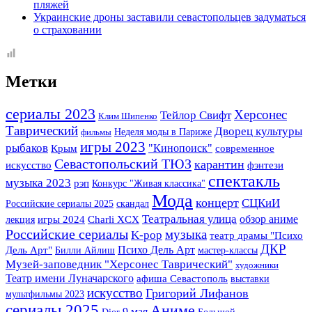
пляжей
Украинские дроны заставили севастопольцев задуматься
о страховании
Метки
сериалы 2023
Херсонес
Тейлор Свифт
Клим Шипенко
Таврический
Дворец культуры
Неделя моды в Париже
фильмы
игры 2023
рыбаков
Крым
"Кинопоиск"
современное
Севастопольский ТЮЗ
карантин
фэнтези
искусство
спектакль
музыка 2023
рэп
Конкурс "Живая классика"
Мода
концерт
СЦКиИ
Российские сериалы 2025
скандал
Театральная улица
обзор аниме
лекция
игры 2024
Charli XCX
Российские сериалы
музыка
K-pop
театр драмы "Психо
ДКР
Психо Дель Арт
Дель Арт"
Билли Айлиш
мастер-классы
Музей-заповедник "Херсонес Таврический"
художники
Театр имени Луначарского
афиша Севастополь
выставки
искусство
Григорий Лифанов
мультфильмы 2023
сериалы 2025
Аниме
9 мая
Dior
Большой