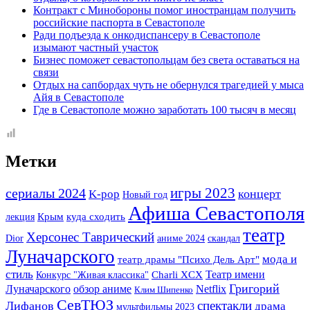
Контракт с Минобороны помог иностранцам получить
российские паспорта в Севастополе
Ради подъезда к онкодиспансеру в Севастополе
изымают частный участок
Бизнес поможет севастопольцам без света оставаться на
связи
Отдых на сапбордах чуть не обернулся трагедией у мыса
Айя в Севастополе
Где в Севастополе можно заработать 100 тысяч в месяц
Метки
игры 2023
сериалы 2024
K-pop
концерт
Новый год
Афиша Севастополя
Крым
лекция
куда сходить
театр
Херсонес Таврический
Dior
аниме 2024
скандал
Луначарского
мода и
театр драмы "Психо Дель Арт"
стиль
Театр имени
Конкурс "Живая классика"
Charli XCX
Григорий
Луначарского
обзор аниме
Netflix
Клим Шипенко
СевТЮЗ
спектакли
Лифанов
драма
мультфильмы 2023