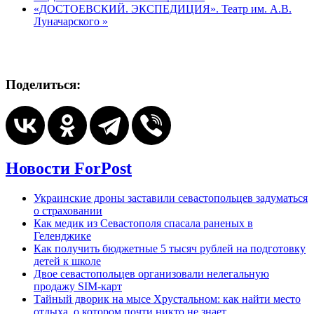
«ДОСТОЕВСКИЙ. ЭКСПЕДИЦИЯ». Театр им. А.В.
Луначарского
»
Поделиться:
Новости ForPost
Украинские дроны заставили севастопольцев задуматься
о страховании
Как медик из Севастополя спасала раненых в
Геленджике
Как получить бюджетные 5 тысяч рублей на подготовку
детей к школе
Двое севастопольцев организовали нелегальную
продажу SIM-карт
Тайный дворик на мысе Хрустальном: как найти место
отдыха, о котором почти никто не знает