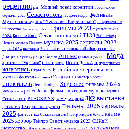
рецензия
карантин
Модный показ
рэп
Российские
Севастополь
фестиваль
сериалы 2025
Неделя моды
Музей-заповедник "Херсонес Таврический"
современное
фильмы 2023
искусство
мультфильмы
Александр Петров
Севастопольский ТЮЗ
2024
Билли Айлиш
Balenciaga
сериалы 2023
музыка 2025
Неделя моды в Париже
игры 2024
выставки
Большой севастопольский офицерский бал
Мода
Аниме
Дворец культуры рыбаков
фильмы ужасов
балет
арт-отель "Украина"
Психо Дель Арт
опера
мультфильмы
живопись
Российские сериалы
поп-
Игры 2025
кино
музыка
фэнтези
Обзор
мастер-классы
изоляция
спектакль
Херсонес
фильмы 2024
9
День Победы
музыка
российские фильмы
праздник
мая
афиша
фильмы
выставка
комедия
ДКР
BLACKPINK
Севастополь
игры
Фильмы 2025
сериалы
Театральная улица
детектив
2025
аниме
фантастика
Севастопольский театр оперы и балета
2025
хоррор
музыка 2023
Тейлор Свифт
СЦКиИ
театр
искусство
музыка
книги
"Кинопоиск"
художники