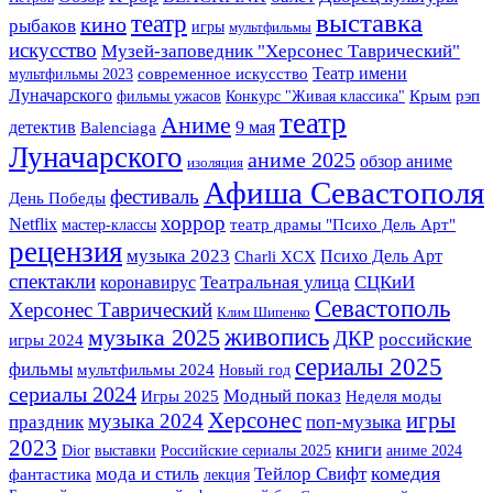
выставка
театр
кино
рыбаков
игры
мультфильмы
искусство
Музей-заповедник "Херсонес Таврический"
Театр имени
мультфильмы 2023
современное искусство
Луначарского
Крым
фильмы ужасов
Конкурс "Живая классика"
рэп
театр
Аниме
детектив
9 мая
Balenciaga
Луначарского
аниме 2025
обзор аниме
изоляция
Афиша Севастополя
фестиваль
День Победы
хоррор
Netflix
мастер-классы
театр драмы "Психо Дель Арт"
рецензия
музыка 2023
Психо Дель Арт
Charli XCX
спектакли
Театральная улица
СЦКиИ
коронавирус
Севастополь
Херсонес Таврический
Клим Шипенко
живопись
музыка 2025
ДКР
российские
игры 2024
сериалы 2025
фильмы
мультфильмы 2024
Новый год
сериалы 2024
Модный показ
Игры 2025
Неделя моды
Херсонес
игры
музыка 2024
праздник
поп-музыка
2023
книги
Dior
выставки
Российские сериалы 2025
аниме 2024
комедия
мода и стиль
Тейлор Свифт
фантастика
лекция