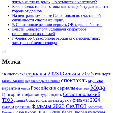
жить в частных домах, но остаются в квартирах?
Кого в Севастополе готовы взять на работу для защиты
города от дронов
На центральном пляже Севастополя по счастливой
случайности спасли женщину
В Севастополе решили вернуть QR-коды на бензин
Власти Севастополя услышали операторов
севастопольских пляжей
Губернатор Севастополя рассказал о перспективах
электроснабжения города
Метки
Фильмы 2025
сериалы 2023
концерт
"Кинопоиск"
спектакль
музыка
Билли Айлиш
Неделя моды в Париже
Мода
Российские сериалы
карантин
фэнтези
опера
Севастопольский
Григорий Лифанов
куда сходить
ТЮЗ
фильмы 2024
драма
афиша Севастополь
фильмы
фильмы 2023
СевТЮЗ
скандал
художники
Александр
K-pop
BLACKPINK
балет
Дворец культуры
Обзор
Петров