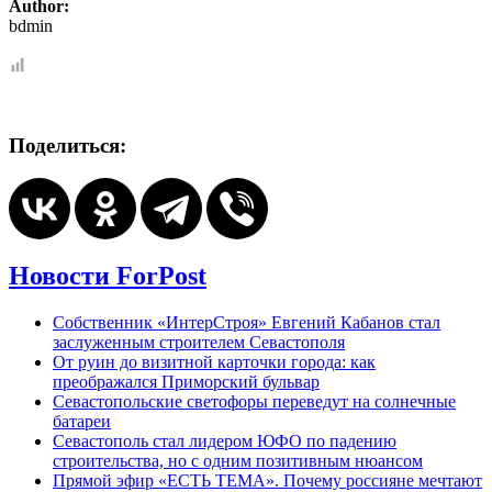
Author:
bdmin
Поделиться:
Новости ForPost
Собственник «ИнтерСтроя» Евгений Кабанов стал
заслуженным строителем Севастополя
От руин до визитной карточки города: как
преображался Приморский бульвар
Севастопольские светофоры переведут на солнечные
батареи
Севастополь стал лидером ЮФО по падению
строительства, но с одним позитивным нюансом
Прямой эфир «ЕСТЬ ТЕМА». Почему россияне мечтают