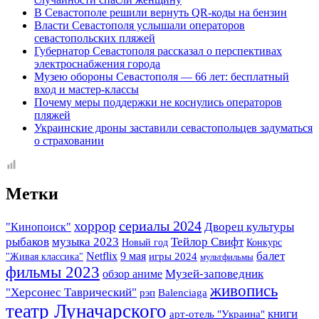
В Севастополе решили вернуть QR-коды на бензин
Власти Севастополя услышали операторов
севастопольских пляжей
Губернатор Севастополя рассказал о перспективах
электроснабжения города
Музею обороны Севастополя — 66 лет: бесплатный
вход и мастер-классы
Почему меры поддержки не коснулись операторов
пляжей
Украинские дроны заставили севастопольцев задуматься
о страховании
Метки
сериалы 2024
хоррор
Дворец культуры
"Кинопоиск"
музыка 2023
рыбаков
Тейлор Свифт
Новый год
Конкурс
балет
Netflix
9 мая
"Живая классика"
игры 2024
мультфильмы
фильмы 2023
Музей-заповедник
обзор аниме
живопись
"Херсонес Таврический"
рэп
Balenciaga
театр Луначарского
книги
арт-отель "Украина"