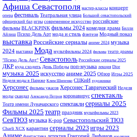
Афиша Севастополя
концерт
мастер-классы
фестиваль
Театральная улица
опера
Большой севастопольский
российские
офицерский бал
игры
современное искусство
фильмы 2024
комедия
фильмы
BLACKPINK
драма
Билли
мода и стиль
Модный показ
Психо Дель Арт
фэнтези
Айлиш
выставка
Российские сериалы
музыка
аниме 2024
Мода
2024
выставки
мультфильмы 2024
театр драмы
фильмы
Севастополь
"Психо Дель Арт"
Российские сериалы 2025
ДКР
поп-музыка
куда сходить
День Победы
лекция
Dior
музыка 2025
аниме 2025
искусство
Обзор
Игры 2025
СЦКиИ
Неделя моды в Париже
Клим Шипенко
художники
Херсонес
Херсонес Таврический
фильмы ужасов
Неделя
спектакль
коронавирус
моды
скандал
Александр Петров
сериалы 2025
спектакли
Театр имени Луначарского
Фильмы 2025
театр
праздник
мультфильмы 2023
СевТЮЗ
Севастопольский ТЮЗ
музыка
K-pop
сериалы 2023
игры 2023
карантин
Charli XCX
Аниме
Григорий Лифанов
детектив
фантастика
изоляция