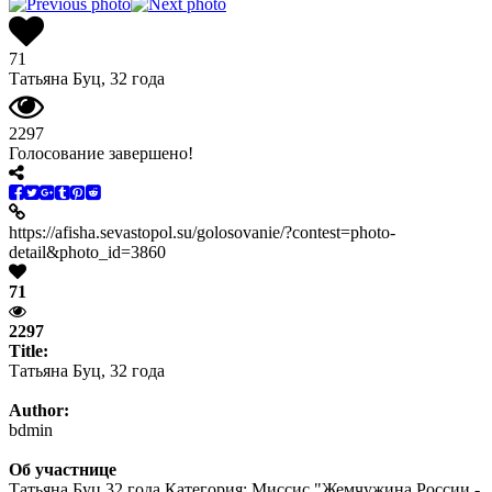
71
Татьяна Буц, 32 года
2297
Голосование завершено!
https://afisha.sevastopol.su/golosovanie/?contest=photo-
detail&photo_id=3860
71
2297
Title:
Татьяна Буц, 32 года
Author:
bdmin
Об участнице
Татьяна Буц 32 года Категория: Миссис "Жемчужина России -