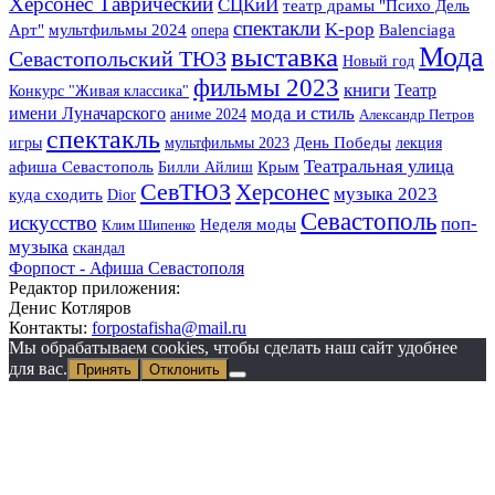
Херсонес Таврический
СЦКиИ
театр драмы "Психо Дель
спектакли
K-pop
Арт"
мультфильмы 2024
опера
Balenciaga
Мода
выставка
Севастопольский ТЮЗ
Новый год
фильмы 2023
книги
Театр
Конкурс "Живая классика"
имени Луначарского
мода и стиль
аниме 2024
Александр Петров
спектакль
игры
мультфильмы 2023
День Победы
лекция
Театральная улица
Крым
афиша Севастополь
Билли Айлиш
СевТЮЗ
Херсонес
музыка 2023
куда сходить
Dior
Севастополь
искусство
поп-
Неделя моды
Клим Шипенко
музыка
скандал
Форпост - Афиша Севастополя
Редактор приложения:
Денис Котляров
Контакты:
forpostafisha@mail.ru
Мы обрабатываем cookies, чтобы сделать наш сайт удобнее
для вас.
Принять
Отклонить