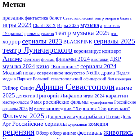
Метки
праздник
балет
фантастика
Севастопольский театр оперы и балета
игры 2023
музыка
Игры 2025
арт-отель
Charli XCX
театр
музыка 2025
"Украина"
фильмы ужасов
рэп
сериалы 2025
сериалы 2023
хоррор
BLACKPINK
театр Луначарского
концерт
коронавирус
Аниме
фильмы 2024
ДКР
фэнтези
выставки
фильмы
кино
сериалы 2024
музыка 2024
"Кинопоиск"
Модный показ
драма
Netflix
современное искусство
Неделя
моды в Париже
Большой севастопольский офицерский бал
изоляция
Афиша Севастополя
аниме
Тейлор Свифт
2025
Григорий Лифанов
карантин
детектив
игры 2024
российские фильмы
9 мая
мастер-классы
Российские
мультфильмы
Музей-заповедник "Херсонес Таврический"
сериалы 2025
Фильмы 2025
Дворец культуры рыбаков
Психо Дель
Российские сериалы
комедия
Арт
художники
рецензия
живопись
фестиваль
Обзор
обзор аниме