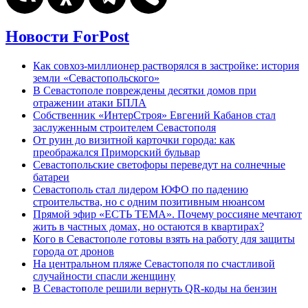
Новости ForPost
Как совхоз-миллионер растворялся в застройке: история
земли «Севастопольского»
В Севастополе повреждены десятки домов при
отражении атаки БПЛА
Собственник «ИнтерСтроя» Евгений Кабанов стал
заслуженным строителем Севастополя
От руин до визитной карточки города: как
преображался Приморский бульвар
Севастопольские светофоры переведут на солнечные
батареи
Севастополь стал лидером ЮФО по падению
строительства, но с одним позитивным нюансом
Прямой эфир «ЕСТЬ ТЕМА». Почему россияне мечтают
жить в частных домах, но остаются в квартирах?
Кого в Севастополе готовы взять на работу для защиты
города от дронов
На центральном пляже Севастополя по счастливой
случайности спасли женщину
В Севастополе решили вернуть QR-коды на бензин