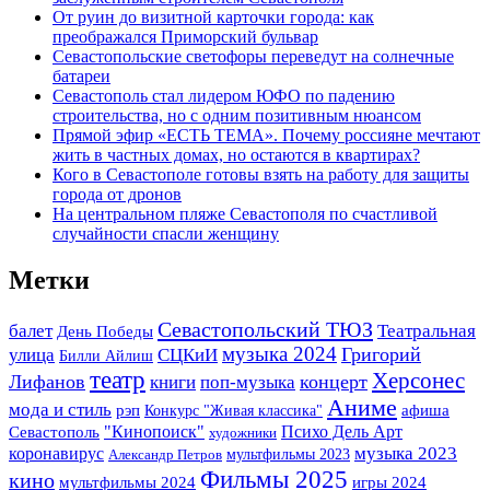
От руин до визитной карточки города: как
преображался Приморский бульвар
Севастопольские светофоры переведут на солнечные
батареи
Севастополь стал лидером ЮФО по падению
строительства, но с одним позитивным нюансом
Прямой эфир «ЕСТЬ ТЕМА». Почему россияне мечтают
жить в частных домах, но остаются в квартирах?
Кого в Севастополе готовы взять на работу для защиты
города от дронов
На центральном пляже Севастополя по счастливой
случайности спасли женщину
Метки
Севастопольский ТЮЗ
Театральная
балет
День Победы
музыка 2024
улица
Григорий
СЦКиИ
Билли Айлиш
театр
Херсонес
Лифанов
концерт
книги
поп-музыка
Аниме
мода и стиль
рэп
Конкурс "Живая классика"
афиша
"Кинопоиск"
Психо Дель Арт
Севастополь
художники
музыка 2023
коронавирус
мультфильмы 2023
Александр Петров
Фильмы 2025
кино
мультфильмы 2024
игры 2024