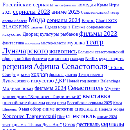
Российские сериалы
комедия
Крым
Игры
мультфильмы
сериалы 2023
аниме 2025
2025
Севастопольский театр
Мода
сериалы 2024
K-pop
Charli XCX
оперы и балета
BLACKPINK
Неделя моды в Париже
современное
фильмы
фильмы 2023
Дворец культуры рыбаков
искусство
театр
музыка
фантастика
мастер-классы
изоляция
Луначарского
живопись
Большой севастопольский
карантин
фэнтези
Netflix
офицерский бал
скандал
куда сходить
Афиша Севастополя
рецензия
Тейлор
хоррор
Свифт
драма
Театр имени
фильмы ужасов
искусство
ДКР
Луначарского
Новый год
лекция
Balenciaga
Севастополь
фильмы 2024
Музей-
Модный показ
выставка
заповедник "Херсонес Таврический"
российские фильмы
опера
игры
Российские сериалы 2025
Клим
спектакли
детектив
9 мая
обзор аниме
Неделя моды
Шипенко
спектакль
Херсонес Таврический
Dior
аниме 2024
сериалы
фестиваль
Обзор
театр драмы "Психо Дель Арт"