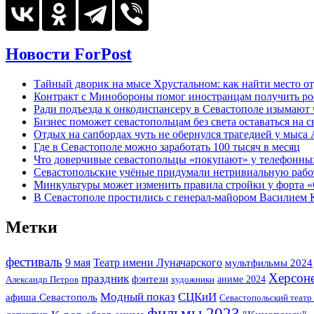
Новости ForPost
Тайный дворик на мысе Хрустальном: как найти место от
Контракт с Минобороны помог иностранцам получить ро
Ради подъезда к онкодиспансеру в Севастополе изымают 
Бизнес поможет севастопольцам без света оставаться на с
Отдых на сапбордах чуть не обернулся трагедией у мыса
Где в Севастополе можно заработать 100 тысяч в месяц
Что доверчивые севастопольцы «покупают» у телефонн
Севастопольские учёные придумали нетривиальную рабо
Минкультуры может изменить правила стройки у форта «
В Севастополе простились с генерал-майором Василием 
Метки
фестиваль
Театр имени Луначарского
9 мая
мультфильмы 2024
Херсоне
праздник
фэнтези
аниме 2024
Александр Петров
художники
Модный показ
СЦКиИ
афиша Севастополь
Севастопольский театр
фильмы 2023