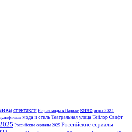
авка
кино
спектакли
Неделя моды в Париже
игры 2024
Театральная улица
мода и стиль
Тейлор Свифт
мультфильмы
 2025
Российские сериалы
Российские сериалы 2025
023