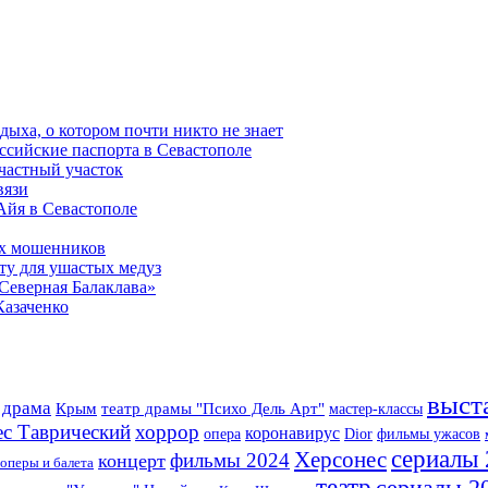
дыха, о котором почти никто не знает
ссийские паспорта в Севастополе
частный участок
вязи
 Айя в Севастополе
ых мошенников
ту для ушастых медуз
Северная Балаклава»
Казаченко
выст
драма
Крым
театр драмы "Психо Дель Арт"
мастер-классы
с Таврический
хоррор
коронавирус
опера
Dior
фильмы ужасов
сериалы
Херсонес
фильмы 2024
концерт
 оперы и балета
театр
сериалы 2