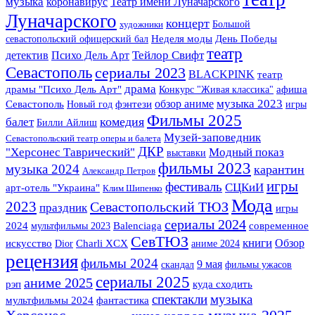
музыка
Театр имени Луначарского
коронавирус
Луначарского
концерт
Большой
художники
севастопольский офицерский бал
Неделя моды
День Победы
театр
детектив
Тейлор Свифт
Психо Дель Арт
Севастополь
сериалы 2023
BLACKPINK
театр
драма
драмы "Психо Дель Арт"
Конкурс "Живая классика"
афиша
музыка 2023
фэнтези
обзор аниме
Севастополь
Новый год
игры
Фильмы 2025
комедия
балет
Билли Айлиш
Музей-заповедник
Севастопольский театр оперы и балета
"Херсонес Таврический"
ДКР
Модный показ
выставки
фильмы 2023
музыка 2024
карантин
Александр Петров
игры
фестиваль
СЦКиИ
арт-отель "Украина"
Клим Шипенко
Мода
2023
Севастопольский ТЮЗ
праздник
игры
сериалы 2024
2024
мультфильмы 2023
Balenciaga
современное
СевТЮЗ
книги
Обзор
искусство
Dior
Charli XCX
аниме 2024
рецензия
фильмы 2024
9 мая
скандал
фильмы ужасов
сериалы 2025
аниме 2025
рэп
куда сходить
спектакли
музыка
фантастика
мультфильмы 2024