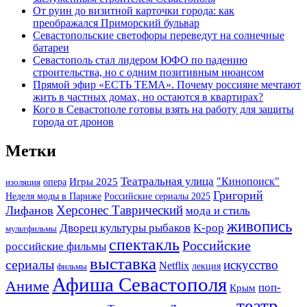
От руин до визитной карточки города: как
преображался Приморский бульвар
Севастопольские светофоры переведут на солнечные
батареи
Севастополь стал лидером ЮФО по падению
строительства, но с одним позитивным нюансом
Прямой эфир «ЕСТЬ ТЕМА». Почему россияне мечтают
жить в частных домах, но остаются в квартирах?
Кого в Севастополе готовы взять на работу для защиты
города от дронов
Метки
Театральная улица
Игры 2025
"Кинопоиск"
опера
изоляция
Григорий
Неделя моды в Париже
Российские сериалы 2025
Херсонес Таврический
Лифанов
мода и стиль
живопись
K-pop
Дворец культуры рыбаков
мультфильмы
спектакль
Российские
российские фильмы
выставка
сериалы
искусство
Netflix
лекция
фильмы
Афиша Севастополя
Аниме
поп-
Крым
театр