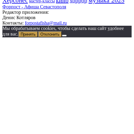
Херсонес
музыка 2025
кино
хоррор
мастер-классы
Форпост - Афиша Севастополя
Редактор приложения:
Денис Котляров
Контакты:
forpostafisha@mail.ru
Мы обрабатываем cookies, чтобы сделать наш сайт удобнее
для вас.
Принять
Отклонить