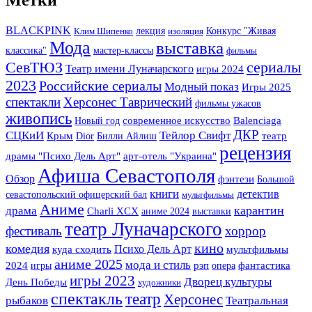
BLACKPINK
лекция
Конкурс "Живая
Клим Шипенко
изоляция
Мода
выставка
классика"
мастер-классы
фильмы
СевТЮЗ
сериалы
Театр имени Луначарского
игры 2024
2023
Российские сериалы
Модный показ
Игры 2025
спектакли
Херсонес Таврический
фильмы ужасов
живопись
Новый год
современное искусство
Balenciaga
ДКР
СЦКиИ
Тейлор Свифт
Крым
Dior
Билли Айлиш
театр
рецензия
арт-отель "Украина"
драмы "Психо Дель Арт"
Афиша Севастополя
Обзор
фэнтези
Большой
книги
детектив
севастопольский офицерский бал
мультфильмы
Аниме
карантин
драма
Charli XCX
аниме 2024
выставки
театр Луначарского
фестиваль
хоррор
кино
комедия
Психо Дель Арт
куда сходить
мультфильмы
аниме 2025
мода и стиль
фантастика
2024
игры
рэп
опера
игры 2023
Дворец культуры
День Победы
художники
спектакль
театр
Херсонес
Театральная
рыбаков