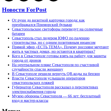
Новости ForPost
От руин до визитной карточки города: как
преображался Приморский бульвар
Севастопольские светофоры переведут на солнечные
батареи
Севастополь стал лидером ЮФО по падению
строительства, но с одним позитивным нюансом
Прямой эфир «ЕСТЬ ТЕМА». Почему россияне мечтают
жить в частных домах, но остаются в квартирах?
Кого в Севастополе готовы взять на работу для защиты
города от дронов
На центральном пляже Севастополя по счастливой
случайности спасли женщину
В Севастополе решили вернуть QR-коды на бензин
Власти Севастополя услышали операторов
севастопольских пляжей
Губернатор Севастополя рассказал о перспективах
электроснабжения города
Музею обороны Севастополя — 66 лет: бесплатный
вход и мастер-классы
Метки