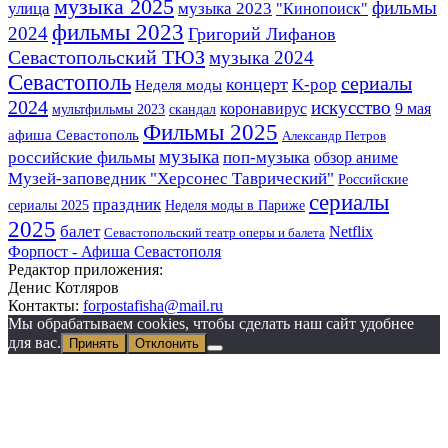
музыка 2025
фильмы
улица
музыка 2023
"Кинопоиск"
фильмы 2023
2024
Григорий Лифанов
Севастопольский ТЮЗ
музыка 2024
Севастополь
сериалы
концерт
K-pop
Неделя моды
2024
искусство
коронавирус
9 мая
мультфильмы 2023
скандал
Фильмы 2025
афиша Севастополь
Александр Петров
музыка
российские фильмы
поп-музыка
обзор аниме
Музей-заповедник "Херсонес Таврический"
Российские
сериалы
праздник
сериалы 2025
Неделя моды в Париже
2025
балет
Netflix
Севастопольский театр оперы и балета
Форпост - Афиша Севастополя
Редактор приложения:
Денис Котляров
Контакты:
forpostafisha@mail.ru
Мы обрабатываем cookies, чтобы сделать наш сайт удобнее
для вас.
Принять
Отклонить