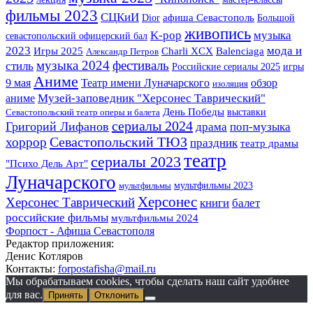
фильмы 2023
СЦКиИ
Dior
афиша Севастополь
Большой
живопись
K-pop
музыка
севастопольский офицерский бал
2023
мода и
Игры 2025
Charli XCX
Balenciaga
Александр Петров
музыка 2024
фестиваль
стиль
Российские сериалы 2025
игры
Аниме
Театр имени Луначарского
9 мая
обзор
изоляция
Музей-заповедник "Херсонес Таврический"
аниме
День Победы
выставки
Севастопольский театр оперы и балета
сериалы 2024
Григорий Лифанов
драма
поп-музыка
Севастопольский ТЮЗ
хоррор
праздник
театр драмы
театр
сериалы 2023
"Психо Дель Арт"
Луначарского
мультфильмы 2023
мультфильмы
Херсонес
Херсонес Таврический
книги
балет
российские фильмы
мультфильмы 2024
Форпост - Афиша Севастополя
Редактор приложения:
Денис Котляров
Контакты:
forpostafisha@mail.ru
Мы обрабатываем cookies, чтобы сделать наш сайт удобнее
для вас.
Принять
Отклонить