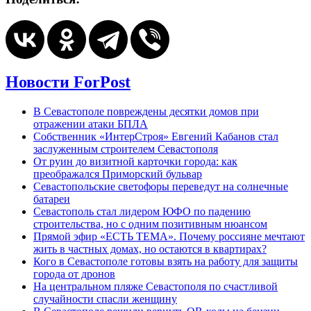
Новости ForPost
В Севастополе повреждены десятки домов при
отражении атаки БПЛА
Собственник «ИнтерСтроя» Евгений Кабанов стал
заслуженным строителем Севастополя
От руин до визитной карточки города: как
преображался Приморский бульвар
Севастопольские светофоры переведут на солнечные
батареи
Севастополь стал лидером ЮФО по падению
строительства, но с одним позитивным нюансом
Прямой эфир «ЕСТЬ ТЕМА». Почему россияне мечтают
жить в частных домах, но остаются в квартирах?
Кого в Севастополе готовы взять на работу для защиты
города от дронов
На центральном пляже Севастополя по счастливой
случайности спасли женщину