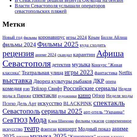
В Севастополе решили вернуть QR-коды на бензин
Власти Севастополя услышали операторов
севастопольских пляжей
Метки
коронавирус
Крым
Новый год
игры 2024
Билли Айлиш
фильмы
Фильмы 2025
фильмы 2024
куда сходить
Афиша
рецензия
карантин
аниме 2024
скандал
Севастополя
музыка
детектив
Конкурс "Живая
игры 2023
Театральная улица
фантастика
Netflix
классика"
выставка
ДКР
Дворец культуры рыбаков
опера
Российские сериалы
комедия
Тейлор Свифт
рэп
Неделя
кино
спектакли
Обзор
моды в Париже
Неделя моды
художники
спектакль
искусство
BLACKPINK
Психо Дель Арт
Севастополь
сериалы 2025
арт-отель "Украина"
Мода
СевТЮЗ
фильмы ужасов
современное
Клим Шипенко
театр
аниме
концерт
Модный показ
фэнтези
искусство
музыка 2025
2025
"Кинопоиск"
лекция
мастер-классы