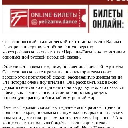
Севастопольский академический театр танца имени Вадима
Елизарова представляет обновлённую версию
хореографического спектакля «Царевна-Лягушка» по мотивам
одноимённой русской народной сказки.
Этот сюжет знаком не одному поколению зрителей. Артисты
Севастопольского театра танца покажут зрителям свою
версию этой популярной сказки, рассказанную языком танца.
Эта история очень поучительна. Она расскажет, как важно
держать своё слово и приходить на выручку тем, кто оказался
в беде, как важно за неказистой внешностью увидеть
настоящую красоту и богатый внутренний мир.
Вместе с героями сказки мы перенесёмся в разные страны и
волшебные края, побываем на шумных ярмарках и в царских
палатах и даже повстречаем настоящего Змея Горыныча! А в
конце спектакля малышей ждёт сказочная дискотека с
зажигательными танцами и анимацией. Иван-Царевич и