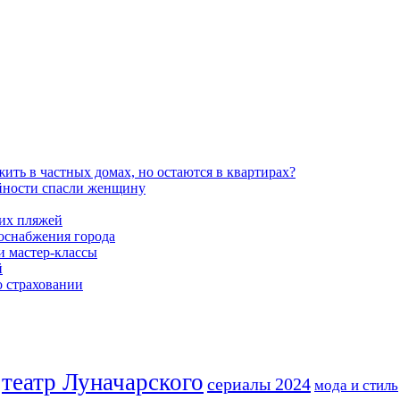
ть в частных домах, но остаются в квартирах?
айности спасли женщину
ких пляжей
роснабжения города
и мастер-классы
й
о страховании
театр Луначарского
сериалы 2024
мода и стиль