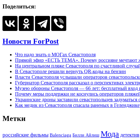
Поделиться:
Новости ForPost
Что надо знать о МОГах Севастополя
Прямой эфир «ЕСТЬ ТЕМА». Почему россияне мечтают жи
На центральном пляже Севастополя по счастливой случ
В Севастополе решили вернуть QR-коды на бензин
Власти Севастополя услышали операторов севастопольс
Губернатор Севастополя рассказал о перспективах элект
Музею обороны Севастополя — 66 лет: бесплатный вход 
Почему меры поддержки не коснулись операторов пляже
Украинские дроны заставили севастопольцев задуматься 
Как медик из Севастополя спасала раненых в Геленджике
Метки
Мода
российские фильмы
детектив
Balenciaga
Билли Айлиш