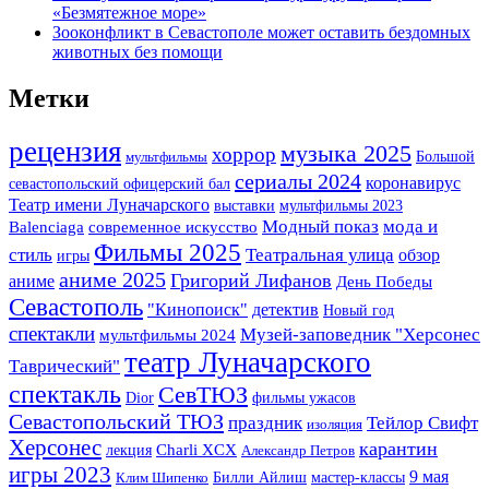
«Безмятежное море»
Зооконфликт в Севастополе может оставить бездомных
животных без помощи
Метки
рецензия
музыка 2025
хоррор
Большой
мультфильмы
сериалы 2024
коронавирус
севастопольский офицерский бал
Театр имени Луначарского
выставки
мультфильмы 2023
Модный показ
мода и
Balenciaga
современное искусство
Фильмы 2025
Театральная улица
стиль
обзор
игры
аниме 2025
Григорий Лифанов
аниме
День Победы
Севастополь
детектив
"Кинопоиск"
Новый год
спектакли
Музей-заповедник "Херсонес
мультфильмы 2024
театр Луначарского
Таврический"
спектакль
СевТЮЗ
Dior
фильмы ужасов
Севастопольский ТЮЗ
праздник
Тейлор Свифт
изоляция
Херсонес
карантин
лекция
Charli XCX
Александр Петров
игры 2023
9 мая
Билли Айлиш
мастер-классы
Клим Шипенко