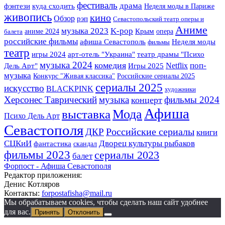
фестиваль
драма
фэнтези
куда сходить
Неделя моды в Париже
живопись
кино
Обзор
рэп
Севастопольский театр оперы и
Аниме
музыка 2023
K-pop
Крым
аниме 2024
опера
балета
российские фильмы
афиша Севастополь
Неделя моды
фильмы
театр
арт-отель "Украина"
игры 2024
театр драмы "Психо
музыка 2024
комедия
поп-
Игры 2025
Netflix
Дель Арт"
музыка
Конкурс "Живая классика"
Российские сериалы 2025
сериалы 2025
искусство
BLACKPINK
художники
Херсонес Таврический
музыка
фильмы 2024
концерт
Афиша
Мода
выставка
Психо Дель Арт
Севастополя
Российские сериалы
ДКР
книги
СЦКиИ
Дворец культуры рыбаков
фантастика
скандал
фильмы 2023
сериалы 2023
балет
Форпост - Афиша Севастополя
Редактор приложения:
Денис Котляров
Контакты:
forpostafisha@mail.ru
Мы обрабатываем cookies, чтобы сделать наш сайт удобнее
для вас.
Принять
Отклонить