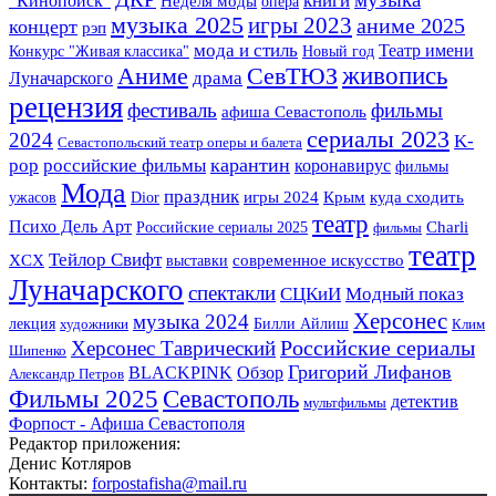
книги
"Кинопоиск"
Неделя моды
опера
музыка 2025
игры 2023
аниме 2025
концерт
рэп
мода и стиль
Театр имени
Конкурс "Живая классика"
Новый год
СевТЮЗ
живопись
Аниме
Луначарского
драма
рецензия
фестиваль
фильмы
афиша Севастополь
сериалы 2023
2024
K-
Севастопольский театр оперы и балета
pop
карантин
российские фильмы
коронавирус
фильмы
Мода
праздник
Крым
ужасов
Dior
игры 2024
куда сходить
театр
Психо Дель Арт
Российские сериалы 2025
Charli
фильмы
театр
Тейлор Свифт
XCX
выставки
современное искусство
Луначарского
спектакли
СЦКиИ
Модный показ
Херсонес
музыка 2024
лекция
Билли Айлиш
художники
Клим
Российские сериалы
Херсонес Таврический
Шипенко
Григорий Лифанов
BLACKPINK
Обзор
Александр Петров
Фильмы 2025
Севастополь
детектив
мультфильмы
Форпост - Афиша Севастополя
Редактор приложения:
Денис Котляров
Контакты:
forpostafisha@mail.ru