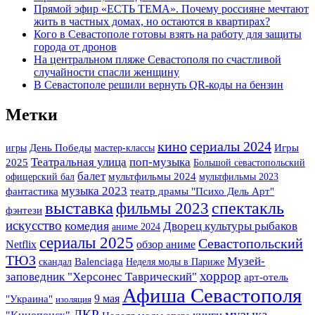
Прямой эфир «ЕСТЬ ТЕМА». Почему россияне мечтают
жить в частных домах, но остаются в квартирах?
Кого в Севастополе готовы взять на работу для защиты
города от дронов
На центральном пляже Севастополя по счастливой
случайности спасли женщину
В Севастополе решили вернуть QR-коды на бензин
Метки
кино
сериалы 2024
Игры
игры
День Победы
мастер-классы
Театральная улица
поп-музыка
2025
Большой севастопольский
балет
офицерский бал
мультфильмы 2024
мультфильмы 2023
музыка 2023
фантастика
театр драмы "Психо Дель Арт"
выставка
спектакль
фильмы 2023
фэнтези
искусство
комедия
Дворец культуры рыбаков
аниме 2024
сериалы 2025
Севастопольский
Netflix
обзор аниме
ТЮЗ
Музей-
скандал
Balenciaga
Неделя моды в Париже
хоррор
заповедник "Херсонес Таврический"
арт-отель
Афиша Севастополя
"Украина"
9 мая
изоляция
музыка
ДКР