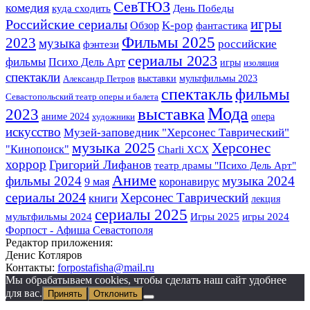
СевТЮЗ
комедия
куда сходить
День Победы
игры
Российские сериалы
K-pop
Обзор
фантастика
Фильмы 2025
2023
музыка
российские
фэнтези
сериалы 2023
фильмы
Психо Дель Арт
игры
изоляция
спектакли
выставки
мультфильмы 2023
Александр Петров
спектакль
фильмы
Севастопольский театр оперы и балета
Мода
выставка
2023
аниме 2024
опера
художники
искусство
Музей-заповедник "Херсонес Таврический"
музыка 2025
Херсонес
"Кинопоиск"
Charli XCX
хоррор
Григорий Лифанов
театр драмы "Психо Дель Арт"
Аниме
фильмы 2024
музыка 2024
9 мая
коронавирус
сериалы 2024
Херсонес Таврический
книги
лекция
сериалы 2025
Игры 2025
мультфильмы 2024
игры 2024
Форпост - Афиша Севастополя
Редактор приложения:
Денис Котляров
Контакты:
forpostafisha@mail.ru
Мы обрабатываем cookies, чтобы сделать наш сайт удобнее
для вас.
Принять
Отклонить