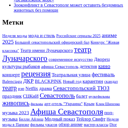
Зооконфликт в Севастополе может оставить бездомных
животных без помощи
Метки
аниме
мода и стиль
Неделя моды
Российские сериалы 2025
2025
Большой севастопольский офицерский бал
Конкурс "Живая
театр
Театр имени Луначарского
классика"
Луначарского
Дворец
современное искусство
кино
культуры рыбаков
детектив
афиша Севастополь
рецензия
фестиваль
концерт
Театральная улица
ДКР
карантин
BLACKPINK
Balenciaga
Новый год
скандал
театр
Севастопольский ТЮЗ
драма
Netflix
рэп
Севастополь
праздник
СЦКиИ
балет
мультфильмы
живопись
арт-отель "Украина"
Крым
фильмы
Клим Шипенко
Афиша Севастополя
музыка 2023
поп-
музыка
Модный показ
Тейлор Свифт
Билли Айлиш
Неделя
обзор аниме
моды в Париже
фильмы ужасов
мастер-классы
Dior