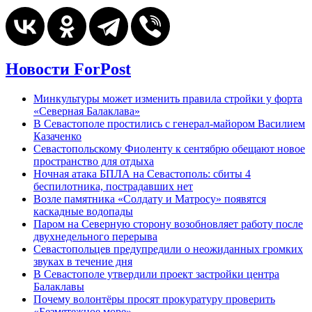
Новости ForPost
Минкультуры может изменить правила стройки у форта
«Северная Балаклава»
В Севастополе простились с генерал-майором Василием
Казаченко
Севастопольскому Фиоленту к сентябрю обещают новое
пространство для отдыха
Ночная атака БПЛА на Севастополь: сбиты 4
беспилотника, пострадавших нет
Возле памятника «Солдату и Матросу» появятся
каскадные водопады
Паром на Северную сторону возобновляет работу после
двухнедельного перерыва
Севастопольцев предупредили о неожиданных громких
звуках в течение дня
В Севастополе утвердили проект застройки центра
Балаклавы
Почему волонтёры просят прокуратуру проверить
«Безмятежное море»