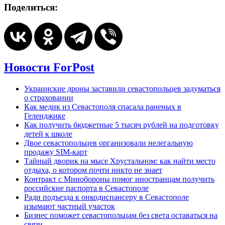
Поделиться:
Новости ForPost
Украинские дроны заставили севастопольцев задуматься
о страховании
Как медик из Севастополя спасала раненых в
Геленджике
Как получить бюджетные 5 тысяч рублей на подготовку
детей к школе
Двое севастопольцев организовали нелегальную
продажу SIM-карт
Тайный дворик на мысе Хрустальном: как найти место
отдыха, о котором почти никто не знает
Контракт с Минобороны помог иностранцам получить
российские паспорта в Севастополе
Ради подъезда к онкодиспансеру в Севастополе
изымают частный участок
Бизнес поможет севастопольцам без света оставаться на
связи