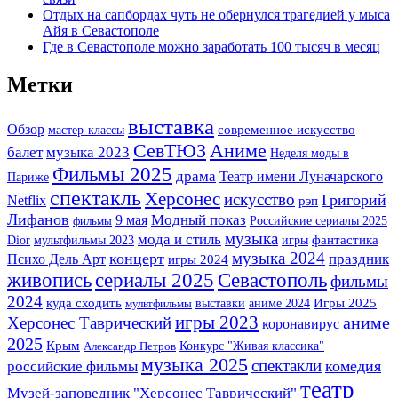
Отдых на сапбордах чуть не обернулся трагедией у мыса
Айя в Севастополе
Где в Севастополе можно заработать 100 тысяч в месяц
Метки
выставка
Обзор
мастер-классы
современное искусство
СевТЮЗ
Аниме
музыка 2023
балет
Неделя моды в
Фильмы 2025
драма
Театр имени Луначарского
Париже
спектакль
Херсонес
искусство
Григорий
Netflix
рэп
Лифанов
Модный показ
9 мая
Российские сериалы 2025
фильмы
музыка
мода и стиль
фантастика
Dior
мультфильмы 2023
игры
музыка 2024
концерт
праздник
Психо Дель Арт
игры 2024
сериалы 2025
Севастополь
живопись
фильмы
2024
Игры 2025
куда сходить
выставки
аниме 2024
мультфильмы
игры 2023
аниме
Херсонес Таврический
коронавирус
2025
Крым
Конкурс "Живая классика"
Александр Петров
музыка 2025
спектакли
комедия
российские фильмы
театр
Музей-заповедник "Херсонес Таврический"