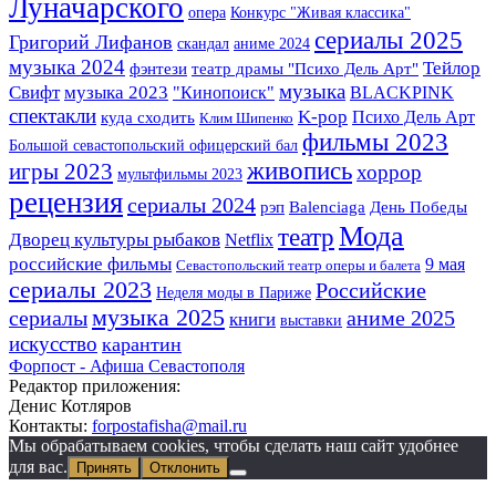
Луначарского
опера
Конкурс "Живая классика"
сериалы 2025
Григорий Лифанов
скандал
аниме 2024
музыка 2024
Тейлор
фэнтези
театр драмы "Психо Дель Арт"
музыка
музыка 2023
Свифт
BLACKPINK
"Кинопоиск"
спектакли
K-pop
Психо Дель Арт
куда сходить
Клим Шипенко
фильмы 2023
Большой севастопольский офицерский бал
живопись
игры 2023
хоррор
мультфильмы 2023
рецензия
сериалы 2024
рэп
Balenciaga
День Победы
Мода
театр
Дворец культуры рыбаков
Netflix
российские фильмы
9 мая
Севастопольский театр оперы и балета
сериалы 2023
Российские
Неделя моды в Париже
музыка 2025
сериалы
аниме 2025
книги
выставки
искусство
карантин
Форпост - Афиша Севастополя
Редактор приложения:
Денис Котляров
Контакты:
forpostafisha@mail.ru
Мы обрабатываем cookies, чтобы сделать наш сайт удобнее
для вас.
Принять
Отклонить