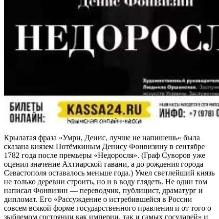
Крылатая фраза «Умри, Денис, лучше не напишешь» была
сказана князем Потёмкиным Денису Фонвизину в сентябре
1782 года после премьеры «Недоросля». (Граф Суворов уже
оценил значение Ахтиарской гавани, а до рождения города
Севастополя оставалось меньше года.) Умел светлейший князь
не только деревни строить, но и в воду глядеть. Не один том
написал Фонвизин — переводчик, публицист, драматург и
дипломат. Его «Рассуждение о истребившейся в России
совсем всякой форме государственного правления и от того о
зыблемом состоянии как империи, так и самых государей» и