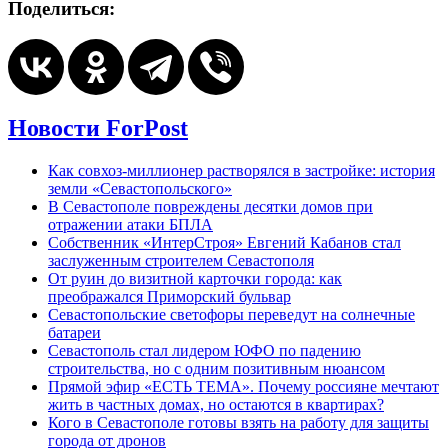
Поделиться:
Новости ForPost
Как совхоз-миллионер растворялся в застройке: история
земли «Севастопольского»
В Севастополе повреждены десятки домов при
отражении атаки БПЛА
Собственник «ИнтерСтроя» Евгений Кабанов стал
заслуженным строителем Севастополя
От руин до визитной карточки города: как
преображался Приморский бульвар
Севастопольские светофоры переведут на солнечные
батареи
Севастополь стал лидером ЮФО по падению
строительства, но с одним позитивным нюансом
Прямой эфир «ЕСТЬ ТЕМА». Почему россияне мечтают
жить в частных домах, но остаются в квартирах?
Кого в Севастополе готовы взять на работу для защиты
города от дронов