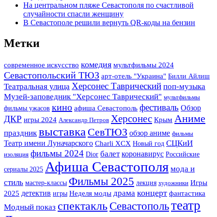
На центральном пляже Севастополя по счастливой
случайности спасли женщину
В Севастополе решили вернуть QR-коды на бензин
Метки
комедия
современное искусство
мультфильмы 2024
Севастопольский ТЮЗ
арт-отель "Украина"
Билли Айлиш
Херсонес Таврический
Театральная улица
поп-музыка
Музей-заповедник "Херсонес Таврический"
мультфильмы
кино
фестиваль
Обзор
фильмы ужасов
афиша Севастополь
Херсонес
Аниме
ДКР
Крым
игры 2024
Александр Петров
выставка
СевТЮЗ
праздник
обзор аниме
фильмы
Театр имени Луначарского
СЦКиИ
Charli XCX
Новый год
фильмы 2024
балет
коронавирус
Dior
Российские
изоляция
Афиша Севастополя
мода и
сериалы 2025
Фильмы 2025
стиль
Игры
мастер-классы
лекция
художники
концерт
детектив
драма
2025
фантастика
игры
Неделя моды
театр
спектакль
Севастополь
Модный показ