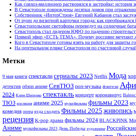
Как совхоз-миллионер растворялся в застройке: история 
В Севастополе повреждены десятки домов при отражени
Собственник «ИнтерСтроя» Евгений Кабанов стал заслу
От руин до визитной карточки города: как преображался
Севастопольские светофоры переведут на солнечные бат
Севастополь стал лидером ЮФО по падению строительст
Прямой эфир «ЕСТЬ ТЕМА». Почему россияне мечтают жи
Кого в Севастополе готовы взять на работу для защиты г
На центральном пляже Севастополя по счастливой случ
Метки
Мода
сериалы 2023
спектакли
хо
книги
9 мая
Netflix
Афи
СевТЮЗ
детектив
поп-музыка
обзор аниме
фэнтези
спектакль
2024
концерт
коронавирус
Balenc
Клим Шипенко
фильмы 2023
ТЮЗ
аниме 2025
му
изоляция
мультфильмы
Фильмы 2025
живопись
комедия
опера
куда сходить
рецензия
фильмы 2024
K-pop
драма
BLACKPINK
Мо
Аниме
Российски
мультфильмы 2023
День Победы
художники