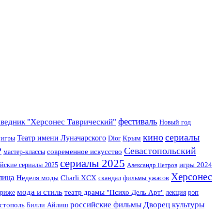
фестиваль
ведник "Херсонес Таврический"
Новый год
кино
сериалы
Театр имени Луначарского
Крым
игры
Dior
Севастопольский
Р
мастер-классы
современное искусство
сериалы 2025
йские сериалы 2025
игры 2024
Александр Петров
Херсонес
лица
Неделя моды
Charli XCX
скандал
фильмы ужасов
мода и стиль
ариже
театр драмы "Психо Дель Арт"
лекция
рэп
российские фильмы
Дворец культуры
стополь
Билли Айлиш