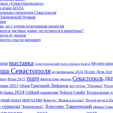
земли «Севастопольского»
и атаки БПЛА
женным строителем Севастополя
 Приморский бульвар
ареи
ва, но с одним позитивным нюансом
ть в частных домах, но остаются в квартирах?
орода от дронов
айности спасли женщину
выставка
ррор
Музей-запо
Севастопольский театр оперы и балета
ша Севастополя
Психо Дель Арт
мультфильмы 2024
Севастополь
театр
ДК
Игры 2025
фантастика
iaga
фильмы
зыка 2023
Григорий Лифанов
Обзор
арт-отель "Украина"
Росси
музыка 2024
карантин
Театральная у
СЦКиИ
Тейлор Свифт
искусство
дный показ
Конкурс "Живая классика"
Неделя моды в П
е сериалы
Херсонес Таврический
"Кинопоиск"
афиша Сева