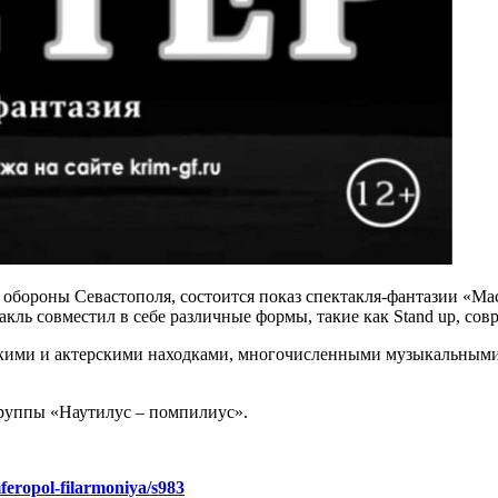
ея обороны Севастополя, состоится показ спектакля-фантазии «М
кль совместил в себе различные формы, такие как Stand up, сов
скими и актерскими находками, многочисленными музыкальными
группы «Наутилус – помпилиус».
mferopol-filarmoniya/s983