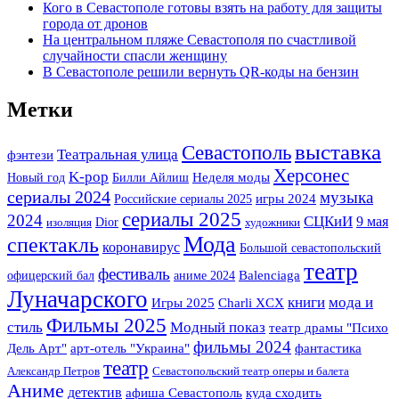
Кого в Севастополе готовы взять на работу для защиты
города от дронов
На центральном пляже Севастополя по счастливой
случайности спасли женщину
В Севастополе решили вернуть QR-коды на бензин
Метки
выставка
Севастополь
Театральная улица
фэнтези
Херсонес
K-pop
Новый год
Билли Айлиш
Неделя моды
сериалы 2024
музыка
Российские сериалы 2025
игры 2024
сериалы 2025
2024
СЦКиИ
9 мая
Dior
изоляция
художники
Мода
спектакль
коронавирус
Большой севастопольский
театр
фестиваль
офицерский бал
аниме 2024
Balenciaga
Луначарского
книги
мода и
Игры 2025
Charli XCX
Фильмы 2025
стиль
Модный показ
театр драмы "Психо
фильмы 2024
арт-отель "Украина"
фантастика
Дель Арт"
театр
Александр Петров
Севастопольский театр оперы и балета
Аниме
детектив
афиша Севастополь
куда сходить