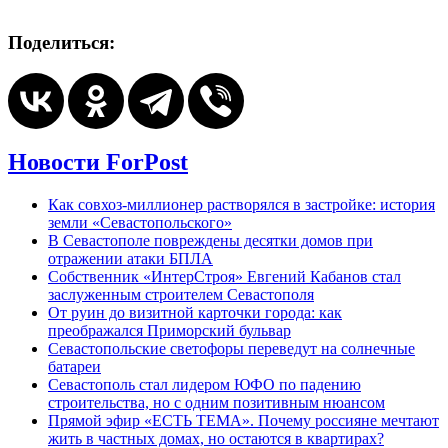
Поделиться:
Новости ForPost
Как совхоз-миллионер растворялся в застройке: история
земли «Севастопольского»
В Севастополе повреждены десятки домов при
отражении атаки БПЛА
Собственник «ИнтерСтроя» Евгений Кабанов стал
заслуженным строителем Севастополя
От руин до визитной карточки города: как
преображался Приморский бульвар
Севастопольские светофоры переведут на солнечные
батареи
Севастополь стал лидером ЮФО по падению
строительства, но с одним позитивным нюансом
Прямой эфир «ЕСТЬ ТЕМА». Почему россияне мечтают
жить в частных домах, но остаются в квартирах?