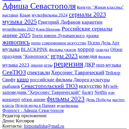
Афиша Севастополя
Конкурс "Живая классика"
сериалы 2023
Крым
выставки
мультфильмы 2024
музыка 2025
Григорий Лифанов
карантин
Российские сериалы
мультфильмы 2023
Клим Шипенко
аниме 2025
Театр имени Луначарского
драма
живопись
Психо Дель Арт
опера
современное искусство
музыка
хоррор
BLACKPINK
Обзор
фильмы ужасов
скандал
игры 2023
комедия
праздник
"Кинопоиск"
фильмы
рецензия
музыка 2023
ДКР
поп-музыка
лекция
игры
СевТЮЗ
спектакли
Херсонес Таврический
Тейлор
кино
Свифт
российские фильмы
Дворец культуры
Севастопольский ТЮЗ
искусство
Музей-
рыбаков
заповедник "Херсонес Таврический"
балет
Netflix
рэп
фильмы 2023
концерт
обзор аниме
День Победы
мастер-
классы
Неделя моды в Париже
мультфильмы
Форпост - Афиша Севастополя
Редактор приложения:
Денис Котляров
Контакты:
forpostafisha@mail.ru