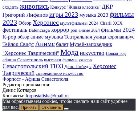
живопись
ДКР
сходить
Конкурс "Живая классика"
фильмы
игры 2023
Григорий Лифанов
музыка 2023
2023
Херсонес
Обзор
мультфильмы 2024
Charli XCX
фестиваль
хоррор
фильмы 2024
Balenciaga
рэп
аниме 2024
музыка
K-pop
Театральная улица
обзор аниме
коронавирус
Аниме
Музей-заповедник
Тейлор Свифт
балет
Мода
искусство
"Херсонес Таврический"
Новый год
афиша Севастополь
выставки
фильмы ужасов
Севастопольский ТЮЗ
Херсонес
День Победы
Таврический
современное искусство
Форпост - Афиша Севастополя
Редактор приложения:
Денис Котляров
Контакты:
forpostafisha@mail.ru
Мы обрабатываем cookies, чтобы сделать наш сайт удобнее
для вас.
Принять
Отклонить