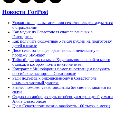
Новости ForPost
Украинские дроны заставили севастопольцев задуматься
о страховании
Как медик из Севастополя спасала раненых в
Геленджике
Как получить бюджетные 5 тысяч рублей на подготовку
детей к школе
Двое севастопольцев организовали нелегальную
продажу SIM-карт
Тайный дворик на мысе Хрустальном: как найти место
отдыха, о котором почти никто не знает
Контракт с Минобороны помог иностранцам получить
российские паспорта в Севастополе
Ради подъезда к онкодиспансеру в Севастополе
изымают частный участок
Бизнес поможет севастопольцам без света оставаться на
связи
Отдых на сапбордах чуть не обернулся трагедией у мыса
Айя в Севастополе
Где в Севастополе можно заработать 100 тысяч в месяц