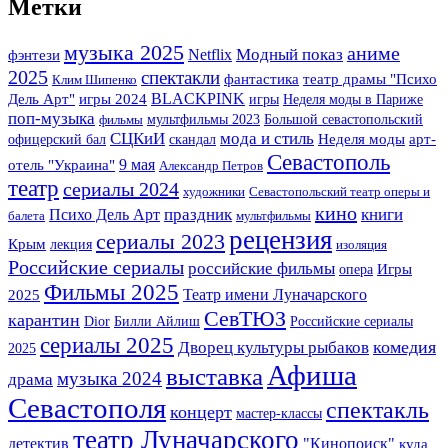
Метки
музыка 2025
аниме
Модный показ
фэнтези
Netflix
2025
спектакли
фантастика
театр драмы "Психо
Клим Шипенко
BLACKPINK
Дель Арт"
игры 2024
игры
Неделя моды в Париже
поп-музыка
мультфильмы 2023
Большой севастопольский
фильмы
СЦКиИ
мода и стиль
арт-
офицерский бал
скандал
Неделя моды
Севастополь
отель "Украина"
9 мая
Александр Петров
театр
сериалы 2024
художники
Севастопольский театр оперы и
кино
праздник
книги
Психо Дель Арт
балета
мультфильмы
рецензия
сериалы 2023
Крым
лекция
изоляция
Российские сериалы
российские фильмы
Игры
опера
Фильмы 2025
Театр имени Луначарского
2025
СевТЮЗ
карантин
Dior
Билли Айлиш
Российские сериалы
сериалы 2025
комедия
Дворец культуры рыбаков
2025
Афиша
выставка
музыка 2024
драма
Севастополя
спектакль
концерт
мастер-классы
театр Луначарского
детектив
"Кинопоиск"
куда