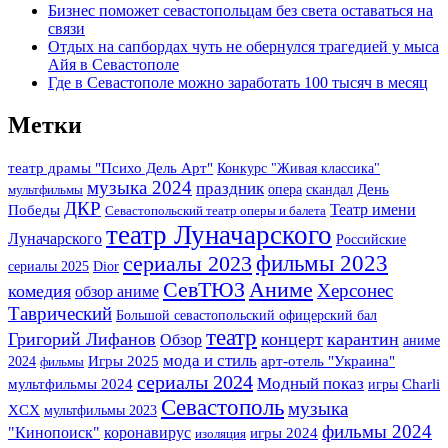
Бизнес поможет севастопольцам без света оставаться на
связи
Отдых на сапбордах чуть не обернулся трагедией у мыса
Айя в Севастополе
Где в Севастополе можно заработать 100 тысяч в месяц
Метки
театр драмы "Психо Дель Арт"
Конкурс "Живая классика"
музыка 2024
праздник
опера
скандал
День
мультфильмы
ДКР
Театр имени
Победы
Севастопольский театр оперы и балета
театр Луначарского
Луначарского
Российские
сериалы 2023
фильмы 2023
сериалы 2025
Dior
СевТЮЗ
Аниме
Херсонес
комедия
обзор аниме
Таврический
Большой севастопольский офицерский бал
театр
Григорий Лифанов
концерт
карантин
Обзор
аниме
мода и стиль
Игры 2025
арт-отель "Украина"
2024
фильмы
сериалы 2024
Модный показ
мультфильмы 2024
игры
Charli
Севастополь
музыка
XCX
мультфильмы 2023
фильмы 2024
"Кинопоиск"
коронавирус
игры 2024
изоляция