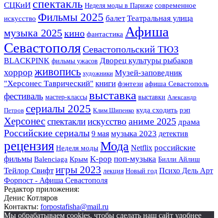
спектакль
СЦКиИ
Неделя моды в Париже
современное
Фильмы 2025
Театральная улица
балет
искусство
Афиша
музыка 2025
кино
фантастика
Севастополя
Севастопольский ТЮЗ
BLACKPINK
Дворец культуры рыбаков
фильмы ужасов
живопись
хоррор
Музей-заповедник
художники
"Херсонес Таврический"
книги
фэнтези
афиша Севастополь
выставка
фестиваль
мастер-классы
выставки
Александр
сериалы 2025
куда сходить
рэп
Петров
Клим Шипенко
Херсонес
аниме 2025
спектакли
искусство
драма
Российские сериалы
музыка 2023
детектив
9 мая
рецензия
Мода
российские
Netflix
Неделя моды
K-pop
фильмы
поп-музыка
Крым
Balenciaga
Билли Айлиш
игры 2023
Тейлор Свифт
Психо Дель Арт
лекция
Новый год
Форпост - Афиша Севастополя
Редактор приложения:
Денис Котляров
Контакты:
forpostafisha@mail.ru
Мы обрабатываем cookies, чтобы сделать наш сайт удобнее