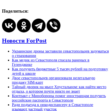
Поделиться:
Новости ForPost
Украинские дроны заставили севастопольцев задуматься
о страховании
Как медик из Севастополя спасала раненых в
Геленджике
Как получить бюджетные 5 тысяч рублей на подготовку
детей к школе
Двое севастопольцев организовали нелегальную
продажу SIM-карт
Тайный дворик на мысе Хрустальном: как найти место
отдыха, о котором почти никто не знает
Контракт с Минобороны помог иностранцам получить
российские паспорта в Севастополе
Ради подъезда к онкодиспансеру в Севастополе
изымают частный участок