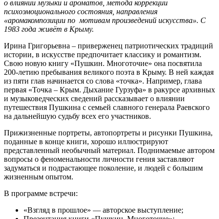
о влиянии музыки и ароматов, метода коррекции
психоэмоционального состояния, направления
«аромакомпозиции по мотивам произведений искусства». С
1983 года живёт в Крыму.
Ирина Григорьевна – приверженец патриотических традиций
истории, в искусстве предпочитает классику и романтизм.
Свою новую книгу «Пушкин. Многоточие» она посвятила
200-летию пребывания великого поэта в Крыму. В ней каждая
из пяти глав начинается со слова «точка». Например, глава
первая «Точка – Крым. Дыхание Гурзуфа» в ракурсе архивных
и музыковедческих сведений рассказывает о влиянии
путешествия Пушкина с семьей славного генерала Раевского
на дальнейшую судьбу всех его участников.
Прижизненные портреты, автопортреты и рисунки Пушкина,
поданные в конце книги, хорошо иллюстрируют
представленный необычный материал. Поднимаемые автором
вопросы о феноменальности личности гения заставляют
задуматься и подрастающее поколение, и людей с большим
жизненным опытом.
В программе встречи:
«Взгляд в прошлое» — авторское выступление;
Презентация книги «Пушкин. Многоточие»;