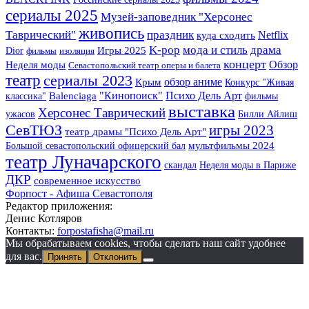
сериалы 2025
Музей-заповедник "Херсонес
живопись
Таврический"
праздник
Netflix
куда сходить
K-pop
мода и стиль
драма
Игры 2025
Dior
фильмы
изоляция
концерт
Обзор
Неделя моды
Севастопольский театр оперы и балета
театр
сериалы 2023
Крым
обзор аниме
Конкурс "Живая
"Кинопоиск"
Психо Дель Арт
классика"
Balenciaga
фильмы
выставка
Херсонес Таврический
ужасов
Билли Айлиш
СевТЮЗ
игры 2023
театр драмы "Психо Дель Арт"
Большой севастопольский офицерский бал
мультфильмы 2024
театр Луначарского
скандал
Неделя моды в Париже
ДКР
современное искусство
Форпост - Афиша Севастополя
Редактор приложения:
Денис Котляров
Контакты:
forpostafisha@mail.ru
Мы обрабатываем cookies, чтобы сделать наш сайт удобнее
для вас.
Принять
Отклонить