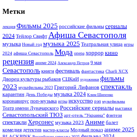
Метки
Фильмы 2025
сериалы
российские фильмы
лекция
Афиша Севастополя
2024
Тейлор Свифт
музыка 2025
музыка
Театральная улица
Новый год
игры
Мода
кино
хоррор
2024
афиша Севастополь
опера
рецензия
9 мая
аниме 2024
Александр Петров
Севастополь
фестиваль
книги
фантастика
Charli XCX
фильмы
Дворец культуры рыбаков
СЦКиИ
художники
спектакль
2023
Григорий Лифанов
мультфильмы 2023
музыка 2024
карантин
День Победы
Клим Шипенко
искусство
поп-музыка
коронавирус
игры
рэп
мультфильмы
Российские сериалы
Театр имени Луначарского
выставки
Севастопольский ТЮЗ
арт-отель "Украина"
фэнтези
Херсонес
Аниме
спектакли
музыка 2023
балет
аниме 2025
комедия
детектив
Модный показ
мастер-классы
фильмы 2024
BLACKPINK
Российские сериалы 2025