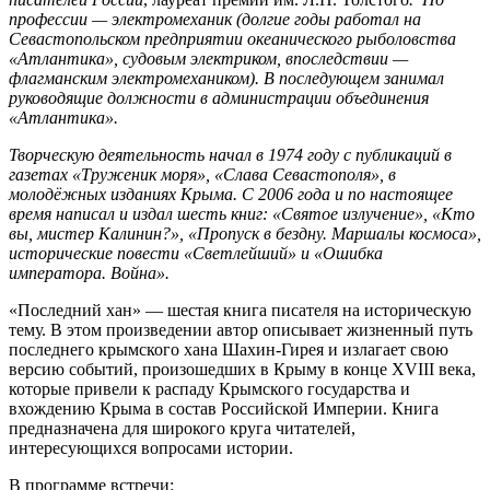
профессии — электромеханик (долгие годы работал на
Севастопольском предприятии океанического рыболовства
«Атлантика», судовым электриком, впоследствии —
флагманским электромехаником). В последующем занимал
руководящие должности в администрации объединения
«Атлантика».
Творческую деятельность начал в 1974 году с публикаций в
газетах «Труженик моря», «Слава Севастополя», в
молодёжных изданиях Крыма. С 2006 года и по настоящее
время написал и издал шесть книг: «Святое излучение», «Кто
вы, мистер Калинин?», «Пропуск в бездну. Маршалы космоса»,
исторические повести «Светлейший» и «Ошибка
императора. Война».
«Последний хан» — шестая книга писателя на историческую
тему. В этом произведении автор описывает жизненный путь
последнего крымского хана Шахин-Гирея и излагает свою
версию событий, произошедших в Крыму в конце XVIII века,
которые привели к распаду Крымского государства и
вхождению Крыма в состав Российской Империи. Книга
предназначена для широкого круга читателей,
интересующихся вопросами истории.
В программе встречи: