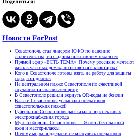
Поделиться:
Новости ForPost
Севастополь стал лидером ЮФО по падению
строительства, но с одним позитивным нюансом
Прямой эфир «ЕСТЬ ТЕМА». Почему россияне мечтают
жить в частных домах, но остаются в квартирах?
Кого в Севастополе готовы взять на работу для защиты
города от дронов
На центральном пляже Севастополя по счастливой
случайности спасли женщину
В Севастополе решили вернуть QR-коды на бензин
Власти Севастополя услышали операторов
севастопольских пляжей
Губернатор Севастополя рассказал о перспективах
электроснабжения города
Музею обороны Севастополя — 66 лет: бесплатный
вход и мастер-классы
Почему меры поддержки не коснулись операторов