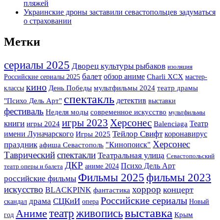
пляжей
Украинские дроны заставили севастопольцев задуматься
о страховании
Метки
сериалы 2025
Дворец культуры рыбаков
изоляция
балет
обзор аниме
Российские сериалы 2025
Charli XCX
мастер-
кино
классы
День Победы
мультфильмы 2024
театр драмы
спектакль
детектив
"Психо Дель Арт"
выставки
фестиваль
Неделя моды
современное искусство
мультфильмы
игры 2023
Херсонес
книги
Театр
игры 2024
Balenciaga
имени Луначарского
Тейлор Свифт
Игры 2025
коронавирус
Херсонес
праздник
"Кинопоиск"
афиша Севастополь
Таврический
спектакли
Театральная улица
Севастопольский
ДКР
Психо Дель Арт
аниме 2024
театр оперы и балета
Фильмы 2025
фильмы 2023
российские фильмы
искусство
хоррор
концерт
BLACKPINK
фантастика
Российские сериалы
драма
СЦКиИ
скандал
опера
Новый
выставка
театр
живопись
Аниме
Крым
год