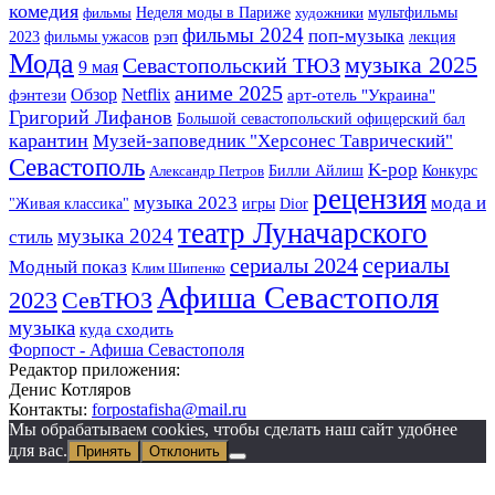
комедия
Неделя моды в Париже
мультфильмы
фильмы
художники
фильмы 2024
поп-музыка
2023
фильмы ужасов
рэп
лекция
Мода
музыка 2025
Севастопольский ТЮЗ
9 мая
аниме 2025
фэнтези
Обзор
Netflix
арт-отель "Украина"
Григорий Лифанов
Большой севастопольский офицерский бал
карантин
Музей-заповедник "Херсонес Таврический"
Севастополь
K-pop
Билли Айлиш
Конкурс
Александр Петров
рецензия
музыка 2023
мода и
"Живая классика"
игры
Dior
театр Луначарского
музыка 2024
стиль
сериалы
сериалы 2024
Модный показ
Клим Шипенко
Афиша Севастополя
2023
СевТЮЗ
музыка
куда сходить
Форпост - Афиша Севастополя
Редактор приложения:
Денис Котляров
Контакты:
forpostafisha@mail.ru
Мы обрабатываем cookies, чтобы сделать наш сайт удобнее
для вас.
Принять
Отклонить