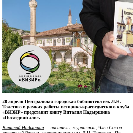
28 апреля Центральная городская библиотека им. Л.Н.
Толстого в рамках работы историко-краеведческого клуба
«ВИЗИР» представит книгу
Виталия Надыршина
«Последний хан».
Виталий Надыршин
— писатель, журналист, Член Союза
писателей России
, лауреат премии им. Л.Н. Толстого
. По