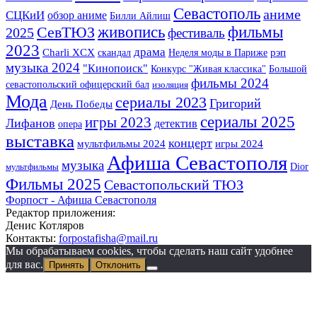
Севастополь
аниме
СЦКиИ
обзор аниме
Билли Айлиш
СевТЮЗ
живопись
фильмы
2025
фестиваль
2023
драма
Charli XCX
скандал
Неделя моды в Париже
рэп
музыка 2024
"Кинопоиск"
Конкурс "Живая классика"
Большой
фильмы 2024
севастопольский офицерский бал
изоляция
Мода
сериалы 2023
Григорий
День Победы
сериалы 2025
игры 2023
Лифанов
детектив
опера
выставка
концерт
мультфильмы 2024
игры 2024
Афиша Севастополя
музыка
Dior
мультфильмы
Фильмы 2025
Севастопольский ТЮЗ
Форпост - Афиша Севастополя
Редактор приложения:
Денис Котляров
Контакты:
forpostafisha@mail.ru
Мы обрабатываем cookies, чтобы сделать наш сайт удобнее
для вас.
Принять
Отклонить