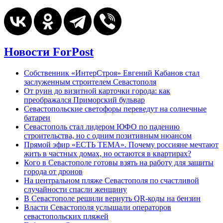
Новости ForPost
Собственник «ИнтерСтроя» Евгений Кабанов стал
заслуженным строителем Севастополя
От руин до визитной карточки города: как
преображался Приморский бульвар
Севастопольские светофоры переведут на солнечные
батареи
Севастополь стал лидером ЮФО по падению
строительства, но с одним позитивным нюансом
Прямой эфир «ЕСТЬ ТЕМА». Почему россияне мечтают
жить в частных домах, но остаются в квартирах?
Кого в Севастополе готовы взять на работу для защиты
города от дронов
На центральном пляже Севастополя по счастливой
случайности спасли женщину
В Севастополе решили вернуть QR-коды на бензин
Власти Севастополя услышали операторов
севастопольских пляжей