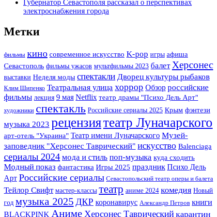
Губернатор Севастополя рассказал о перспективах
электроснабжения города
Метки
кино
K-pop
современное искусство
игры
афиша
фильмы
Херсонес
балет
Севастополь
фильмы ужасов
мультфильмы 2023
спектакли
Дворец культуры рыбаков
выставки
Неделя моды
хоррор
Театральная улица
российские
Обзор
Клим Шипенко
фильмы
9 мая
Netflix
лекция
театр драмы "Психо Дель Арт"
спектакль
Крым
фэнтези
Российские сериалы 2025
художники
рецензия
театр Луначарского
музыка 2023
Музей-
Театр имени Луначарского
арт-отель "Украина"
искусство
заповедник "Херсонес Таврический"
Balenciaga
сериалы 2024
мода и стиль
поп-музыка
куда сходить
Модный показ
праздник
фантастика
Игры 2025
Психо Дель
Российские сериалы
Арт
Севастопольский театр оперы и балета
театр
комедия
Тейлор Свифт
мастер-классы
аниме 2024
Новый
музыка 2025
ДКР
книги
коронавирус
год
Александр Петров
Аниме
Херсонес Таврический
карантин
BLACKPINK