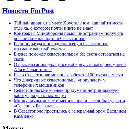
Новости ForPost
Тайный дворик на мысе Хрустальном: как найти место
отдыха, о котором почти никто не знает
Контракт с Минобороны помог иностранцам получить
российские паспорта в Севастополе
Ради подъезда к онкодиспансеру в Севастополе
изымают частный участок
Бизнес поможет севастопольцам без света оставаться на
связи
Отдых на сапбордах чуть не обернулся трагедией у мыса
Айя в Севастополе
Где в Севастополе можно заработать 100 тысяч в месяц
Что доверчивые севастопольцы «покупают» у
телефонных мошенников
Севастопольские учёные придумали нетривиальную
работу для ушастых медуз
Минкультуры может изменить правила стройки у форта
«Северная Балаклава»
В Севастополе простились с генерал-майором Василием
Казаченко
Метки