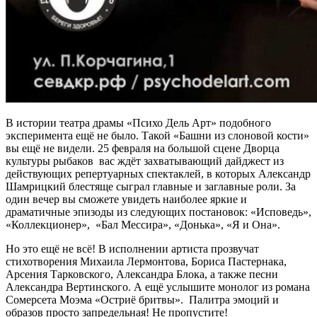
В истории театра драмы «Психо Дель Арт» подобного
эксперимента ещё не было. Такой «Башни из слоновой кости»
вы ещё не видели. 25 февраля на большой сцене Дворца
культуры рыбаков вас ждёт захватывающий дайджест из
действующих репертуарных спектаклей, в которых Александр
Шамрицкий блестяще сыграл главные и заглавные роли. За
один вечер вы сможете увидеть наиболее яркие и
драматичные эпизоды из следующих постановок: «Исповедь»,
«Коллекционер», «Бал Мессира», «Донька», «Я и Она».
Но это ещё не всё! В исполнении артиста прозвучат
стихотворения Михаила Лермонтова, Бориса Пастернака,
Арсения Тарковского, Александра Блока, а также песни
Александра Вертинского. А ещё услышите монолог из романа
Сомерсета Моэма «Остриё бритвы». Палитра эмоций и
образов просто запредельная! Не пропустите!