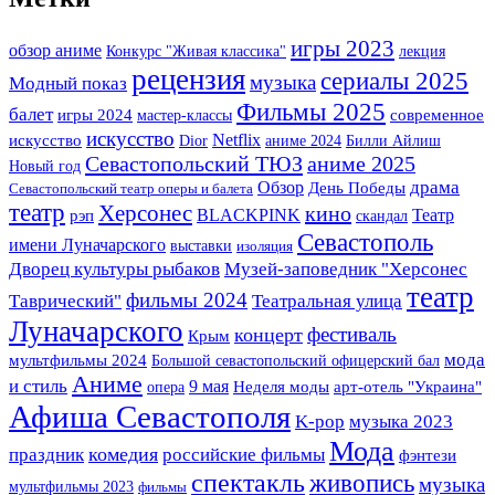
игры 2023
обзор аниме
Конкурс "Живая классика"
лекция
рецензия
сериалы 2025
музыка
Модный показ
Фильмы 2025
балет
игры 2024
мастер-классы
современное
искусство
Netflix
искусство
Dior
аниме 2024
Билли Айлиш
Севастопольский ТЮЗ
аниме 2025
Новый год
драма
Обзор
День Победы
Севастопольский театр оперы и балета
театр
Херсонес
кино
BLACKPINK
Театр
рэп
скандал
Севастополь
имени Луначарского
выставки
изоляция
Музей-заповедник "Херсонес
Дворец культуры рыбаков
театр
фильмы 2024
Таврический"
Театральная улица
Луначарского
фестиваль
концерт
Крым
мода
мультфильмы 2024
Большой севастопольский офицерский бал
Аниме
и стиль
9 мая
арт-отель "Украина"
опера
Неделя моды
Афиша Севастополя
K-pop
музыка 2023
Мода
комедия
праздник
российские фильмы
фэнтези
спектакль
живопись
музыка
мультфильмы 2023
фильмы