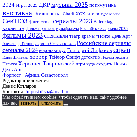
музыка 2025
2024
ДКР
поп-музыка
Игры 2025
выставка
книги
"Кинопоиск"
Charli XCX
художники
СевТЮЗ
сериалы 2023
фантастика
Balenciaga
карантин
фильмы ужасов
Российские сериалы 2025
мультфильмы
фильмы 2023
спектакли
театр драмы "Психо Дель Арт"
Российские сериалы
афиша Севастополь
Александр Петров
сериалы 2024
Григорий Лифанов
СЦКиИ
коронавирус
хоррор
Тейлор Свифт
детектив
Неделя моды в
Клим Шипенко
Херсонес Таврический
Психо
Париже
игры
куда сходить
Дель Арт
Форпост - Афиша Севастополя
Редактор приложения:
Денис Котляров
Контакты:
forpostafisha@mail.ru
Мы обрабатываем cookies, чтобы сделать наш сайт удобнее
для вас.
Принять
Отклонить