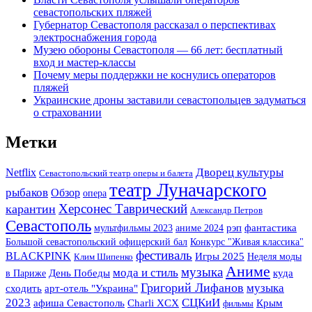
севастопольских пляжей
Губернатор Севастополя рассказал о перспективах
электроснабжения города
Музею обороны Севастополя — 66 лет: бесплатный
вход и мастер-классы
Почему меры поддержки не коснулись операторов
пляжей
Украинские дроны заставили севастопольцев задуматься
о страховании
Метки
Дворец культуры
Netflix
Севастопольский театр оперы и балета
театр Луначарского
рыбаков
Обзор
опера
Херсонес Таврический
карантин
Александр Петров
Севастополь
фантастика
мультфильмы 2023
аниме 2024
рэп
Большой севастопольский офицерский бал
Конкурс "Живая классика"
фестиваль
BLACKPINK
Игры 2025
Неделя моды
Клим Шипенко
Аниме
музыка
мода и стиль
в Париже
День Победы
куда
Григорий Лифанов
музыка
арт-отель "Украина"
сходить
2023
СЦКиИ
Крым
афиша Севастополь
Charli XCX
фильмы