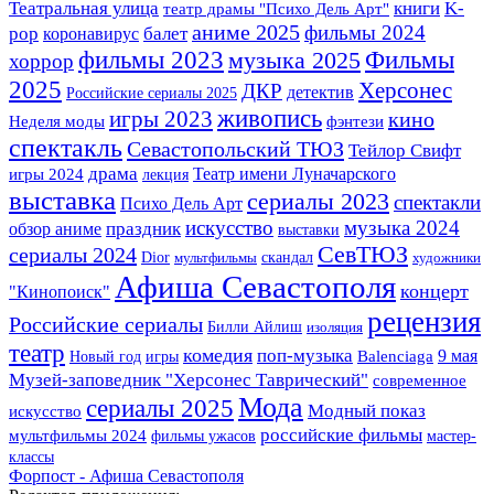
Театральная улица
K-
книги
театр драмы "Психо Дель Арт"
аниме 2025
фильмы 2024
pop
балет
коронавирус
Фильмы
фильмы 2023
музыка 2025
хоррор
2025
Херсонес
ДКР
детектив
Российские сериалы 2025
живопись
игры 2023
кино
фэнтези
Неделя моды
спектакль
Севастопольский ТЮЗ
Тейлор Свифт
драма
Театр имени Луначарского
игры 2024
лекция
выставка
сериалы 2023
спектакли
Психо Дель Арт
искусство
музыка 2024
праздник
обзор аниме
выставки
СевТЮЗ
сериалы 2024
Dior
скандал
мультфильмы
художники
Афиша Севастополя
концерт
"Кинопоиск"
рецензия
Российские сериалы
Билли Айлиш
изоляция
театр
комедия
поп-музыка
9 мая
Новый год
игры
Balenciaga
Музей-заповедник "Херсонес Таврический"
современное
Мода
сериалы 2025
Модный показ
искусство
российские фильмы
мультфильмы 2024
фильмы ужасов
мастер-
классы
Форпост - Афиша Севастополя