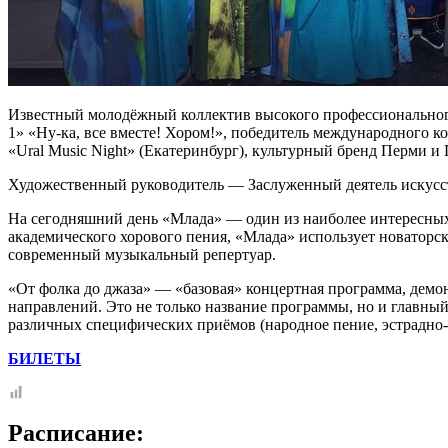
Известный молодёжный коллектив высокого профессионального 
1» «Ну-ка, все вместе! Хором!», победитель международного 
«Ural Music Night» (Екатеринбург), культурный бренд Перми и 
Художественный руководитель — Заслуженный деятель искусс
На сегодняшний день «Млада» — один из наиболее интересных
академического хорового пения, «Млада» использует новаторс
современный музыкальный репертуар.
«От фолка до джаза» — «базовая» концертная программа, дем
направлений. Это не только название программы, но и главны
различных специфических приёмов (народное пение, эстрадно-д
БИЛЕТЫ
Расписание: