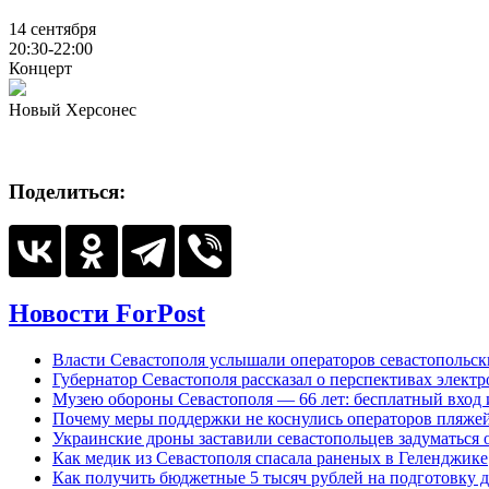
14 сентября
20:30-22:00
Концерт
Новый Херсонес
Поделиться:
Новости ForPost
Власти Севастополя услышали операторов севастопольс
Губернатор Севастополя рассказал о перспективах элект
Музею обороны Севастополя — 66 лет: бесплатный вход 
Почему меры поддержки не коснулись операторов пляже
Украинские дроны заставили севастопольцев задуматься 
Как медик из Севастополя спасала раненых в Геленджике
Как получить бюджетные 5 тысяч рублей на подготовку д