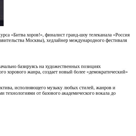
рса «Битва хоров!», финалист гранд-шоу телеканала «Россия
Правительства Москвы), хедлайнер международного фестиваля
ачально базируясь на художественных позициях
ого хорового жанра, создает новый более «демократический»
ектива, исполняющего музыку любых стилей, жанров и
ми технологиями от базового академического вокала до