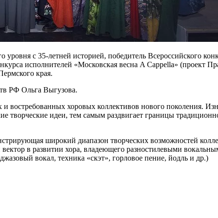
уровня с 35-летней историей, победитель Всероссийского конку
конкурса исполнителей «Московская весна A Cappella» (проект 
Пермского края.
тв РФ Ольга Выгузова.
 и востребованных хоровых коллективов нового поколения. Изн
кие творческие идеи, тем самым раздвигает границы традиционн
онстрирующая широкий диапазон творческих возможностей колл
й вектор в развитии хора, владеющего разностилевыми вокальны
жазовый вокал, техника «скэт», горловое пение, йодль и др.)