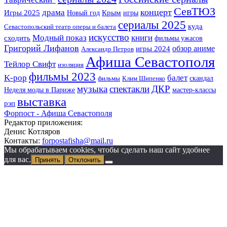
СевТЮЗ
концерт
драма
Игры 2025
Крым
Новый год
игры
сериалы 2025
куда
Севастопольский театр оперы и балета
искусство
Модный показ
книги
сходить
фильмы ужасов
Григорий Лифанов
обзор аниме
игры 2024
Александр Петров
Афиша Севастополя
Тейлор Свифт
изоляция
фильмы 2023
K-pop
балет
скандал
фильмы
Клим Шипенко
музыка
спектакли
ДКР
Неделя моды в Париже
мастер-классы
выставка
рэп
Форпост - Афиша Севастополя
Редактор приложения:
Денис Котляров
Контакты:
forpostafisha@mail.ru
Мы обрабатываем cookies, чтобы сделать наш сайт удобнее
для вас.
Принять
Отклонить