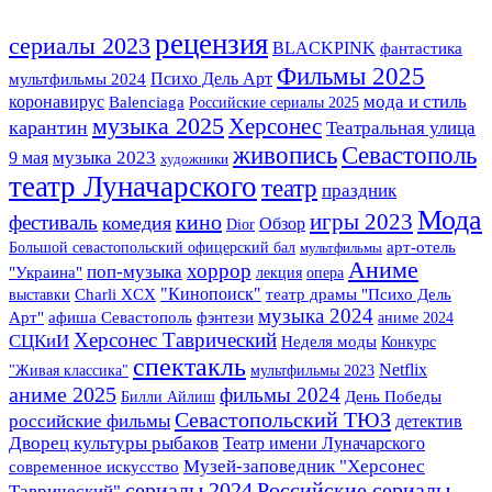
рецензия
сериалы 2023
BLACKPINK
фантастика
Фильмы 2025
Психо Дель Арт
мультфильмы 2024
мода и стиль
коронавирус
Balenciaga
Российские сериалы 2025
музыка 2025
Херсонес
карантин
Театральная улица
Севастополь
живопись
музыка 2023
9 мая
художники
театр Луначарского
театр
праздник
Мода
игры 2023
кино
фестиваль
комедия
Обзор
Dior
арт-отель
Большой севастопольский офицерский бал
мультфильмы
Аниме
хоррор
поп-музыка
"Украина"
лекция
опера
"Кинопоиск"
выставки
Charli XCX
театр драмы "Психо Дель
музыка 2024
фэнтези
Арт"
афиша Севастополь
аниме 2024
Херсонес Таврический
СЦКиИ
Неделя моды
Конкурс
спектакль
Netflix
"Живая классика"
мультфильмы 2023
аниме 2025
фильмы 2024
Билли Айлиш
День Победы
Севастопольский ТЮЗ
российские фильмы
детектив
Дворец культуры рыбаков
Театр имени Луначарского
Музей-заповедник "Херсонес
современное искусство
сериалы 2024
Российские сериалы
Таврический"