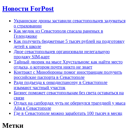
Новости ForPost
Украинские дроны заставили севастопольцев задуматься
о страховании
Как медик из Севастополя спасала раненых в
Геленджике
Как получить бюджетные 5 тысяч рублей на подготовку
детей к школе
Двое севастопольцев организовали нелегальную
продажу SIM-карт
Тайный дворик на мысе Хрустальном: как найти место
отдыха, о котором почти никто не знает
Контракт с Минобороны помог иностранцам получить
российские паспорта в Севастополе
Ради подъезда к онкодиспансеру в Севастополе
изымают частный участок
Бизнес поможет севастопольцам без света оставаться на
связи
Отдых на сапбордах чуть не обернулся трагедией у мыса
Айя в Севастополе
Где в Севастополе можно заработать 100 тысяч в месяц
Метки