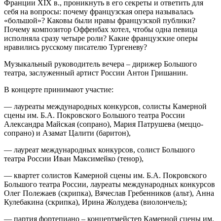
Франции XIX в., проникнуть в его секреты и ответить для
себя на вопросы: почему французская опера называлась
«большой»? Каковы были нравы французской публики?
Почему композитор Оффенбах хотел, чтобы одна певица
исполняла сразу четыре роли? Какие французские оперы
нравились русскому писателю Тургеневу?
Музыкальный руководитель вечера – дирижер Большого
театра, заслуженный артист России Антон Гришанин.
В концерте принимают участие:
— лауреаты международных конкурсов, солисты Камерной
сцены им. Б.А. Покровского Большого театра России
Александра Майская (сопрано), Мария Патрушева (меццо-
сопрано) и Азамат Цалити (баритон),
— лауреат международных конкурсов, солист Большого
театра России Иван Максимейко (тенор),
— квартет солистов Камерной сцены им. Б.А. Покровского
Большого театра России, лауреаты международных конкурсов
Олег Полежаев (скрипка), Вячеслав Гребенников (альт), Анна
Кулебакина (скрипка), Ирина Жолудева (виолончель);
— партия фортепиано – концертмейстер Камерной сцены им.