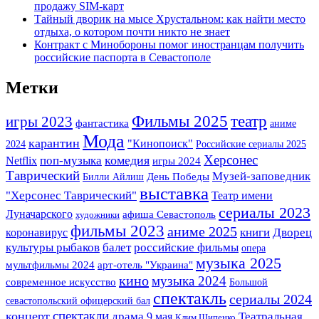
продажу SIM-карт
Тайный дворик на мысе Хрустальном: как найти место
отдыха, о котором почти никто не знает
Контракт с Минобороны помог иностранцам получить
российские паспорта в Севастополе
Метки
Фильмы 2025
театр
игры 2023
фантастика
аниме
Мода
карантин
"Кинопоиск"
2024
Российские сериалы 2025
Херсонес
комедия
поп-музыка
Netflix
игры 2024
Таврический
Музей-заповедник
Билли Айлиш
День Победы
выставка
"Херсонес Таврический"
Театр имени
сериалы 2023
Луначарского
афиша Севастополь
художники
фильмы 2023
аниме 2025
книги
Дворец
коронавирус
культуры рыбаков
балет
российские фильмы
опера
музыка 2025
арт-отель "Украина"
мультфильмы 2024
кино
музыка 2024
современное искусство
Большой
спектакль
сериалы 2024
севастопольский офицерский бал
спектакли
концерт
Театральная
драма
9 мая
Клим Шипенко