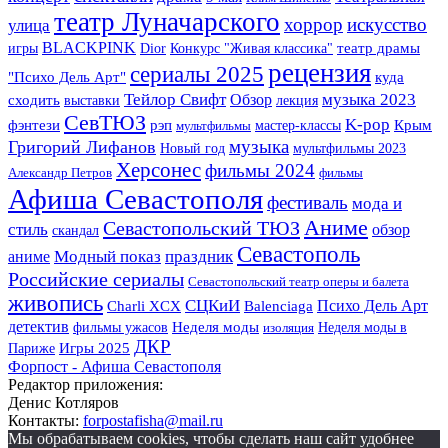
театр Луначарского
хоррор
искусство
улица
BLACKPINK
игры
Dior
Конкурс "Живая классика"
театр драмы
рецензия
сериалы 2025
"Психо Дель Арт"
куда
музыка 2023
Тейлор Свифт
Обзор
сходить
выставки
лекция
СевТЮЗ
K-pop
фэнтези
Крым
рэп
мастер-классы
мультфильмы
музыка
Григорий Лифанов
Новый год
мультфильмы 2023
Херсонес
фильмы 2024
Александр Петров
фильмы
Афиша Севастополя
фестиваль
мода и
Аниме
Севастопольский ТЮЗ
стиль
обзор
скандал
Севастополь
Модный показ
праздник
аниме
Российские сериалы
Севастопольский театр оперы и балета
живопись
СЦКиИ
Психо Дель Арт
Charli XCX
Balenciaga
детектив
фильмы ужасов
Неделя моды
Неделя моды в
изоляция
ДКР
Игры 2025
Париже
Форпост - Афиша Севастополя
Редактор приложения:
Денис Котляров
Контакты:
forpostafisha@mail.ru
Мы обрабатываем cookies, чтобы сделать наш сайт удобнее