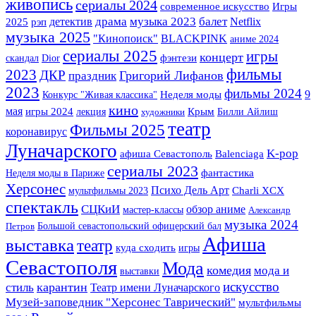
живопись
сериалы 2024
Игры
современное искусство
музыка 2023
детектив
драма
балет
2025
Netflix
рэп
музыка 2025
BLACKPINK
"Кинопоиск"
аниме 2024
сериалы 2025
игры
концерт
фэнтези
скандал
Dior
фильмы
2023
ДКР
Григорий Лифанов
праздник
2023
фильмы 2024
9
Конкурс "Живая классика"
Неделя моды
кино
мая
Крым
игры 2024
лекция
Билли Айлиш
художники
театр
Фильмы 2025
коронавирус
Луначарского
K-pop
афиша Севастополь
Balenciaga
сериалы 2023
фантастика
Неделя моды в Париже
Херсонес
Психо Дель Арт
мультфильмы 2023
Charli XCX
спектакль
СЦКиИ
обзор аниме
мастер-классы
Александр
музыка 2024
Большой севастопольский офицерский бал
Петров
Афиша
выставка
театр
куда сходить
игры
Севастополя
Мода
комедия
мода и
выставки
искусство
карантин
стиль
Театр имени Луначарского
Музей-заповедник "Херсонес Таврический"
мультфильмы