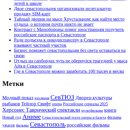
детей к школе
Двое севастопольцев организовали нелегальную
продажу SIM-карт
Тайный дворик на мысе Хрустальном: как найти место
отдыха, о котором почти никто не знает
Контракт с Минобороны помог иностранцам получить
российские паспорта в Севастополе
Ради подъезда к онкодиспансеру в Севастополе
изымают частный участок
Бизнес поможет севастопольцам без света оставаться на
связи
Отдых на сапбордах чуть не обернулся трагедией у мыса
Айя в Севастополе
Где в Севастополе можно заработать 100 тысяч в месяц
Метки
СевТЮЗ
Модный показ
Дворец культуры
изоляция
рыбаков
Тейлор Свифт
опера
Российские сериалы 2025
Херсонес Таврический
спектакли
книги
мультфильмы
Аниме
Новый год
фильмы
Севастопольский театр оперы и балета
Севастополь
российские фильмы
ужасов
фильмы