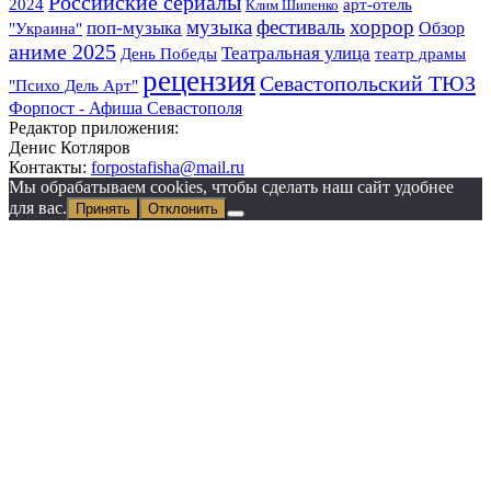
Российские сериалы
арт-отель
2024
Клим Шипенко
музыка
фестиваль
хоррор
поп-музыка
"Украина"
Обзор
аниме 2025
Театральная улица
День Победы
театр драмы
рецензия
Севастопольский ТЮЗ
"Психо Дель Арт"
Форпост - Афиша Севастополя
Редактор приложения:
Денис Котляров
Контакты:
forpostafisha@mail.ru
Мы обрабатываем cookies, чтобы сделать наш сайт удобнее
для вас.
Принять
Отклонить