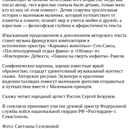
писал автор, «все взрослые сначала были детьми, только мало
кто из них об этом помнит». Детям созвучна трогательная
история о маленьком мальчике, который путешествует от
планеты к планете, познаёт мир и учится любви и дружбе, а
взрослым — философская глубина и афористичность текста.
Изысканным продолжением и дополнением авторского текста
станет музыка французских композиторов в
исполнении оркестра: «Карнавал животных» Сен-Санса,
«Послеполуденный отдых фавна» и «Облака» из
«Ноктюрнов» Дебюсси, «Павана на смерть инфанты» Равеля.
Симфонические картины, хорошо известные яркой
образностью, создадут удивительный музыкальный контекст
сказки. Авторские рисунки Экзюпери и красочные
видеоинсталляции помогут маленьким зрителям отправиться
в путешествие вместе с Маленьким принцем.
Сказку читает народный артист России Сергей Безруков.
В спектакле принимает участие духовой оркестр Федеральной
службы войск национальной гвардии РФ «Росгвардия» г.
Севастополь.
Фото: Светланы Селезневой