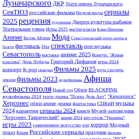
Луначарского
ДКР
Театр имени Луначарского
сериалы
СевТЮЗ
российские фильмы
Неделя моды
рецензия
2025
Дворец культуры рыбаков
художники
Театральная улица
Игры 2025
мастер-классы
Клим Шипенко
Мода
Аниме
Билли Айлиш
Севастопольский театр оперы и
спектакль
фестиваль
поп-музыка
Dior
балета
Севастополь
аниме 2025
выставки
Конкурс "Живая
Григорий Лифанов
классика"
День Победы
игры 2024
Фильмы 2025
концерт
K-pop
скандал
куда сходить
Афиша
фильмы 2023
лекция
мультфильмы
Севастополя
BLACKPINK
Обзор
Новый год
"Кинопоиск"
мультфильмы 2024
театр драмы "Психо Дель Арт"
Херсонес
музыка
драма
СЦКиИ
обзор аниме
фантастика
сериалы 2024
2024
карантин
Музей-заповедник
книги
"Херсонес Таврический"
арт-отель "Украина"
аниме 2024
игры 2023
хоррор
Модный
современное искусство
рэп
Российские сериалы
показ
праздник
Крым
фильмы