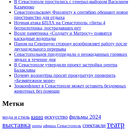
В Севастополе простились с генерал-майором Василием
Казаченко
Севастопольскому Фиоленту к сентябрю обещают новое
пространство для отдыха
Ночная атака БПЛА на Севастополь: сбиты 4
беспилотника, пострадавших нет
Возле памятника «Солдату и Матросу» появятся
каскадные водопады
Паром на Северную сторону возобновляет работу после
двухнедельного перерыва
Севастопольцев предупредили о неожиданных громких
звуках в течение дня
В Севастополе утвердили проект застройки центра
Балаклавы
Почему волонтёры просят прокуратуру проверить
«Безмятежное море»
Зооконфликт в Севастополе может оставить бездомных
животных без помощи
Метки
кино
искусство
фильмы 2024
мода и стиль
театр
выставка
спектакли
опера
афиша Севастополь