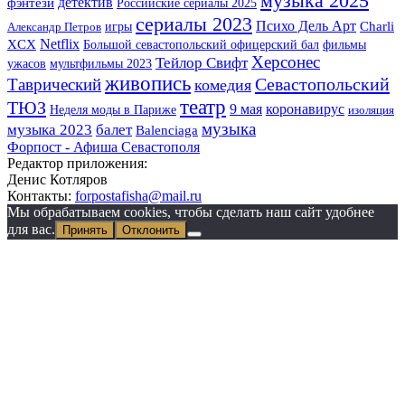
музыка 2025
детектив
фэнтези
Российские сериалы 2025
сериалы 2023
Психо Дель Арт
игры
Charli
Александр Петров
Netflix
XCX
Большой севастопольский офицерский бал
фильмы
Херсонес
Тейлор Свифт
ужасов
мультфильмы 2023
живопись
Севастопольский
Таврический
комедия
театр
ТЮЗ
9 мая
коронавирус
Неделя моды в Париже
изоляция
музыка
музыка 2023
балет
Balenciaga
Форпост - Афиша Севастополя
Редактор приложения:
Денис Котляров
Контакты:
forpostafisha@mail.ru
Мы обрабатываем cookies, чтобы сделать наш сайт удобнее
для вас.
Принять
Отклонить