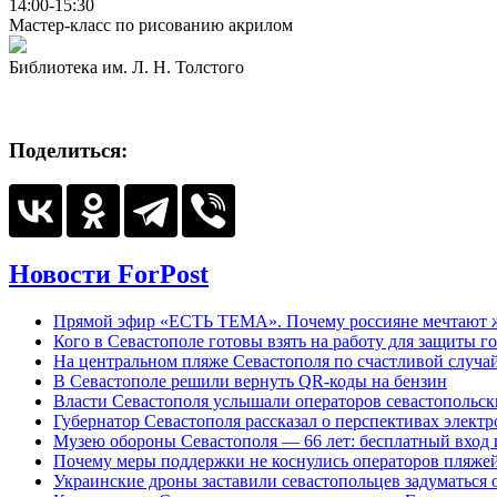
14:00-15:30
Мастер-класс по рисованию акрилом
Библиотека им. Л. Н. Толстого
Поделиться:
Новости ForPost
Прямой эфир «ЕСТЬ ТЕМА». Почему россияне мечтают жи
Кого в Севастополе готовы взять на работу для защиты г
На центральном пляже Севастополя по счастливой случ
В Севастополе решили вернуть QR-коды на бензин
Власти Севастополя услышали операторов севастопольс
Губернатор Севастополя рассказал о перспективах элект
Музею обороны Севастополя — 66 лет: бесплатный вход 
Почему меры поддержки не коснулись операторов пляже
Украинские дроны заставили севастопольцев задуматься 