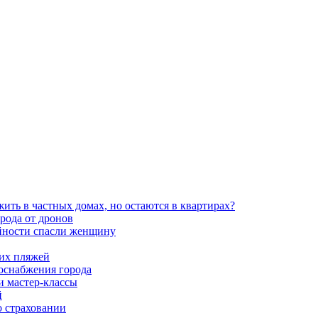
ть в частных домах, но остаются в квартирах?
орода от дронов
айности спасли женщину
ких пляжей
роснабжения города
и мастер-классы
й
о страховании