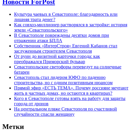
Новости ForPost
Культура чаевых в Севастополе: благодарность или
лишняя трата денег?
Как совхоз-миллионер растворялся в застройке: история
земли «Севастопольского»
В Севастополе повреждены десятки домов при
отражении атаки БПЛА
Собственник «ИнтерСтроя» Евгений Кабанов стал
заслуженным строителем Севастополя
От руин до визитной карточки города: как
преображался Приморский бульвар
Севастопольские светофоры переведут на солнечные
батареи
Севастополь стал лидером ЮФО по падению
строительства, но с одним позитивным нюансом
Прямой эфир «ЕСТЬ ТЕМА». Почему россияне мечтают
жить в частных домах, но остаются в квартирах?
Кого в Севастополе готовы взять на работу для защиты
города от дронов
На центральном пляже Севастополя по счастливой
случайности спасли женщину
Метки