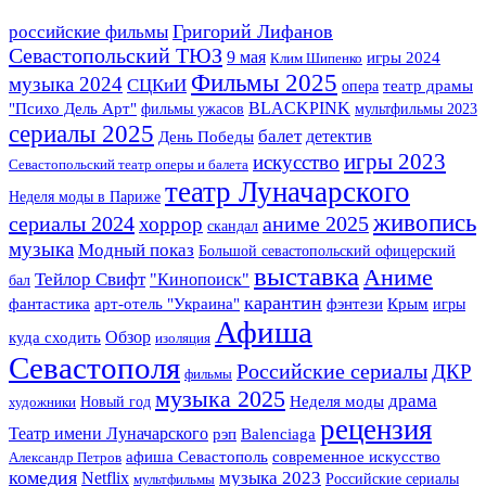
Григорий Лифанов
российские фильмы
Севастопольский ТЮЗ
9 мая
игры 2024
Клим Шипенко
Фильмы 2025
музыка 2024
СЦКиИ
опера
театр драмы
BLACKPINK
"Психо Дель Арт"
фильмы ужасов
мультфильмы 2023
сериалы 2025
балет
детектив
День Победы
игры 2023
искусство
Севастопольский театр оперы и балета
театр Луначарского
Неделя моды в Париже
живопись
сериалы 2024
аниме 2025
хоррор
скандал
музыка
Модный показ
Большой севастопольский офицерский
выставка
Аниме
Тейлор Свифт
"Кинопоиск"
бал
карантин
фантастика
арт-отель "Украина"
фэнтези
Крым
игры
Афиша
Обзор
куда сходить
изоляция
Севастополя
Российские сериалы
ДКР
фильмы
музыка 2025
драма
Новый год
Неделя моды
художники
рецензия
Театр имени Луначарского
рэп
Balenciaga
афиша Севастополь
современное искусство
Александр Петров
комедия
музыка 2023
Netflix
Российские сериалы
мультфильмы