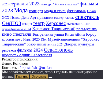
сериалы 2023
фильмы
2025
Конкурс "Живая классика"
Мода
2023
фестиваль
концерт
мода и стиль
Charli
спектакль
праздник
Психо Дель Арт
XCX
мастер-классы
СевТЮЗ
театр
Херсонес
книги
лекция
выставки
Херсонес Таврический
поп-музыка
мультфильмы 2024
кино
спектакли
Театральная улица
K-pop
Билли Айлиш
Музей-заповедник "Херсонес
коронавирус
Игры 2025
Dior
Таврический"
Дворец культуры
обзор аниме
аниме 2024
Севастополь
фильмы 2024
рыбаков
Форпост - Афиша Севастополя
Редактор приложения:
Денис Котляров
Контакты:
forpostafisha@mail.ru
Мы обрабатываем cookies, чтобы сделать наш сайт удобнее
для вас.
Принять
Отклонить