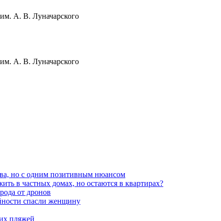
им. А. В. Луначарского
им. А. В. Луначарского
ва, но с одним позитивным нюансом
ть в частных домах, но остаются в квартирах?
орода от дронов
айности спасли женщину
ких пляжей