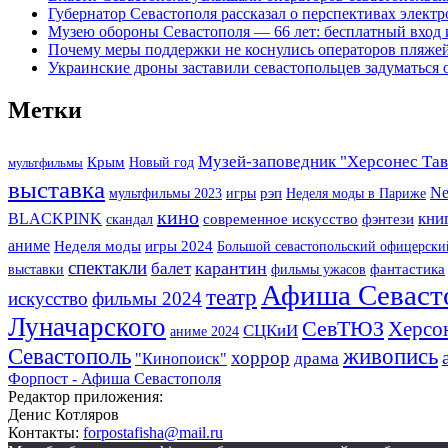
Губернатор Севастополя рассказал о перспективах элект
Музею обороны Севастополя — 66 лет: бесплатный вход 
Почему меры поддержки не коснулись операторов пляже
Украинские дроны заставили севастопольцев задуматься 
Метки
Музей-заповедник "Херсонес Та
Крым
Новый год
мультфильмы
выставка
Ne
мультфильмы 2023
игры
рэп
Неделя моды в Париже
кино
BLACKPINK
кни
фэнтези
скандал
современное искусство
аниме
Неделя моды
игры 2024
Большой севастопольский офицерски
спектакли
карантин
балет
фантастика
выставки
фильмы ужасов
Афиша Севаст
театр
искусство
фильмы 2024
Луначарского
СевТЮЗ
Херсо
СЦКиИ
аниме 2024
Севастополь
живопись
хоррор
драма
"Кинопоиск"
Форпост - Афиша Севастополя
Редактор приложения:
Денис Котляров
Контакты:
forpostafisha@mail.ru