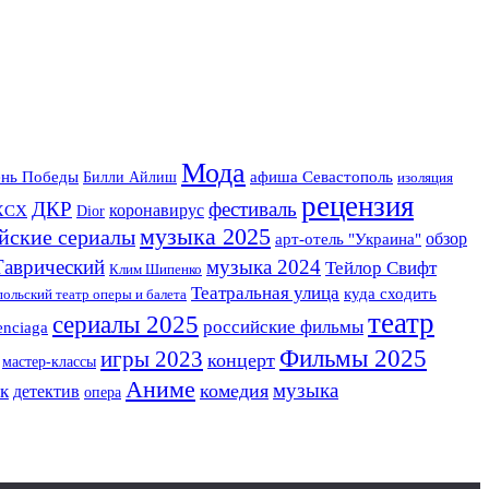
Мода
нь Победы
Билли Айлиш
афиша Севастополь
изоляция
рецензия
фестиваль
ДКР
коронавирус
 XCX
Dior
музыка 2025
йские сериалы
арт-отель "Украина"
обзор
Таврический
музыка 2024
Тейлор Свифт
Клим Шипенко
Театральная улица
куда сходить
ольский театр оперы и балета
театр
сериалы 2025
российские фильмы
enciaga
Фильмы 2025
игры 2023
концерт
мастер-классы
Аниме
музыка
комедия
к
детектив
опера