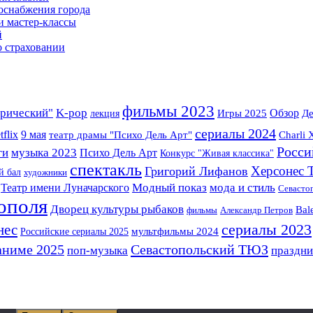
роснабжения города
и мастер-классы
й
о страховании
фильмы 2023
врический"
K-pop
Игры 2025
Обзор
лекция
Де
сериалы 2024
tflix
9 мая
театр драмы "Психо Дель Арт"
Charli
Росси
музыка 2023
ги
Психо Дель Арт
Конкурс "Живая классика"
спектакль
Херсонес 
Григорий Лифанов
й бал
художники
Театр имени Луначарского
Модный показ
мода и стиль
Севастоп
ополя
Дворец культуры рыбаков
Bal
фильмы
Александр Петров
сериалы 2023
нес
Российские сериалы 2025
мультфильмы 2024
аниме 2025
Севастопольский ТЮЗ
поп-музыка
праздни