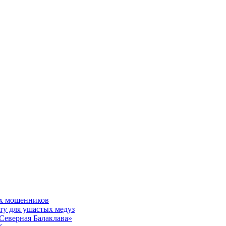
ых мошенников
ту для ушастых медуз
Северная Балаклава»