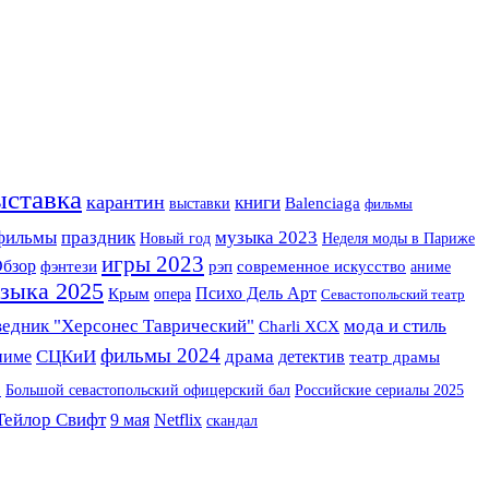
ыставка
карантин
книги
выставки
Balenciaga
фильмы
музыка 2023
 фильмы
праздник
Новый год
Неделя моды в Париже
игры 2023
бзор
фэнтези
рэп
современное искусство
аниме
зыка 2025
Крым
Психо Дель Арт
опера
Севастопольский театр
едник "Херсонес Таврический"
мода и стиль
Charli XCX
фильмы 2024
СЦКиИ
драма
детектив
ниме
театр драмы
Р
Большой севастопольский офицерский бал
Российские сериалы 2025
Тейлор Свифт
9 мая
Netflix
скандал