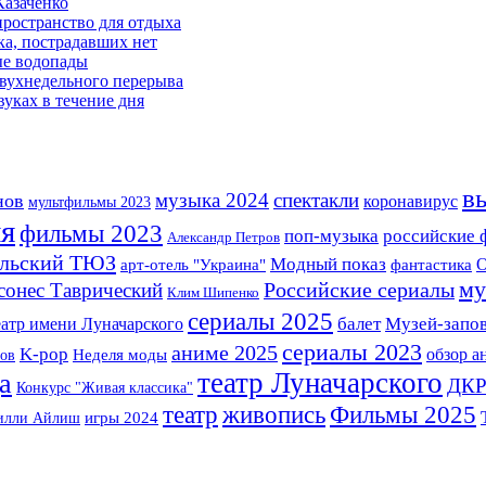
Казаченко
ространство для отдыха
ка, пострадавших нет
ые водопады
двухнедельного перерыва
уках в течение дня
в
музыка 2024
спектакли
нов
коронавирус
мультфильмы 2023
я
фильмы 2023
поп-музыка
российские
Александр Петров
ольский ТЮЗ
Модный показ
арт-отель "Украина"
фантастика
О
му
Российские сериалы
сонес Таврический
Клим Шипенко
сериалы 2025
Музей-запов
еатр имени Луначарского
балет
сериалы 2023
аниме 2025
K-pop
обзор а
ов
Неделя моды
театр Луначарского
а
ДК
Конкурс "Живая классика"
Фильмы 2025
театр
живопись
илли Айлиш
игры 2024