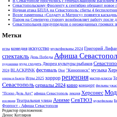
В Севастополе простились с генерал-майором Василием 
Севастопольскому Фиоленту к сентябрю обещают новое п
Ночная атака БПЛА на Севастополь: сбиты 4 беспилотни
Возле памятника «Солдату и Матросу» появятся каскадн
Паром на Северную сторону возобновляет работу после 
Севастопольцев предупредили о неожиданных громких зв
Метки
искусство
комедия
Григорий Лифа
игры
мультфильмы 2024
Афиша Севастопол
спектакль
День Победы
Севастоп
Дворец культуры рыбаков
куда сходить
художники
фестиваль
музыка
Хер
BLACKPINK
"Кинопоиск"
2024
Dior
рецензия
хоррор
Т
Игры 2025
мастер-классы
оперы и балета
Севастополь
сериалы 2024
кино
концерт
фильмы ужас
Мод
Херсонес
"Психо Дель Арт"
афиша Севастополь
лекция
СевТЮЗ
Аниме
Театральная улица
Б
изоляция
мультфильмы
Форпост - Афиша Севастополя
Редактор приложения:
Денис Котляров