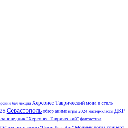
Херсонес Таврический
мода и стиль
ерский бал
лекция
Севастополь
25
ДКР
обзор аниме
игры 2024
мастер-классы
-заповедник "Херсонес Таврический"
фантастика
дия
концерт
Модный показ
рэп
театр драмы "Психо Дель Арт"