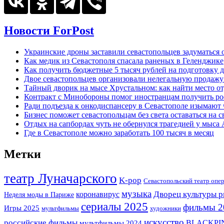
Новости ForPost
Украинские дроны заставили севастопольцев задуматься 
Как медик из Севастополя спасала раненых в Геленджике
Как получить бюджетные 5 тысяч рублей на подготовку д
Двое севастопольцев организовали нелегальную продажу
Тайный дворик на мысе Хрустальном: как найти место от
Контракт с Минобороны помог иностранцам получить ро
Ради подъезда к онкодиспансеру в Севастополе изымают 
Бизнес поможет севастопольцам без света оставаться на с
Отдых на сапбордах чуть не обернулся трагедией у мыса
Где в Севастополе можно заработать 100 тысяч в месяц
Метки
театр Луначарского
K-pop
Севастопольский театр опер
музыка
Дворец культуры 
коронавирус
Неделя моды в Париже
сериалы 2025
фильмы 2
Игры 2025
мультфильмы
художники
искусство
российские фильмы
BLACKPI
мультфильмы 2024