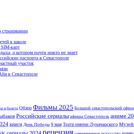
о страховании
етей к школе
 SIM-карт
дыха, о котором почти никто не знает
ссийские паспорта в Севастополе
частный участок
вязи
 Айя в Севастополе
Фильмы 2025
Обзор
Большой севастопольский офиц
ы и балета
Российские сериалы
аниме 20
рыбаков
афиша Севастополь
024
Музей
книги
Театр имени Луначарского
9 мая
День Победы
рецензия
сериалы 2024
коме
NK
современное искусство