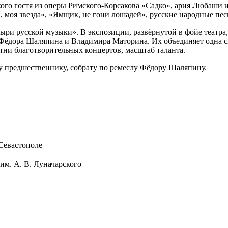
ого гостя из оперы Римского-Корсакова «Садко», ария Любаши и
 моя звезда», «Ямщик, не гони лошадей», русские народные пес
атыри русской музыки». В экспозиции, развёрнутой в фойе теат
Фёдора Шаляпина и Владимира Маторина. Их объединяет одна сц
тни благотворительных концертов, масштаб таланта.
 предшественнику, собрату по ремеслу Фёдору Шаляпину.
Севастополе
им. А. В. Луначарского