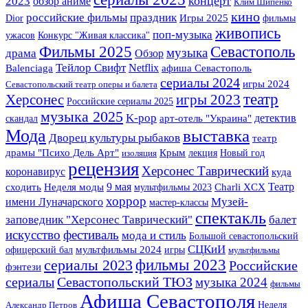
2023
концерт
обзор аниме
Клим Шипенко
кино
российские фильмы
праздник
Игры 2025
Dior
фильмы
живопись
поп-музыка
ужасов
Конкурс "Живая классика"
Фильмы 2025
Севастополь
музыка
драма
Обзор
Тейлор Свифт
Netflix
Balenciaga
афиша Севастополь
сериалы 2024
игры 2024
Севастопольский театр оперы и балета
театр
Херсонес
игры 2023
Российские сериалы 2025
музыка 2025
K-pop
детектив
арт-отель "Украина"
скандал
Мода
выставка
Дворец культуры рыбаков
театр
Крым
драмы "Психо Дель Арт"
лекция
Новый год
изоляция
рецензия
Херсонес Таврический
коронавирус
куда
Театр
9 мая
сходить
Неделя моды
мультфильмы 2023
Charli XCX
хоррор
Музей-
имени Луначарского
мастер-классы
спектакль
заповедник "Херсонес Таврический"
балет
искусство
фестиваль
мода и стиль
Большой севастопольский
СЦКиИ
офицерский бал
мультфильмы 2024
игры
мультфильмы
сериалы 2023
фильмы 2023
Российские
фэнтези
сериалы
Севастопольский ТЮЗ
музыка 2024
фильмы
Афиша Севастополя
Неделя
Александр Петров