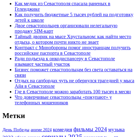
Как медик из Севастополя спасала раненых в
Геленджике
Как получить бюджетные 5 тысяч рублей на подготовку
детей к школе
Двое севастопольцев организовали нелегальную
продажу SIM-карт
Тайный дворик на мысе Хрустальном: как найти место
отдыха, о котором почти никто не знает
Контракт с Минобороны помог иностранцам получить
российские паспорта в Севастополе
Ради подъезда к онкодиспансеру в Севастополе
изымают частный участок
Бизнес поможет севастопольцам без света оставаться на
связи
Отдых на сапбордах чуть не обернулся трагедией у мыса
Айя в Севастополе
Где в Севастополе можно заработать 100 тысяч в месяц
Что доверчивые севастопольцы «покупают» у
телефонных мошенников
Метки
фильмы 2024
комедия
музыка
День Победы
аниме 2024
сериалы 2025