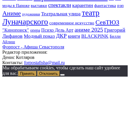
спектакли
карантин
фантастика
моды в Париже
выставки
рэп
театр
Аниме
Театральная улица
художники
Луначарского
СевТЮЗ
современное искусство
аниме 2025
Григорий
"Кинопоиск"
Психо Дель Арт
опера
Лифанов
ДКР
Модный показ
книги
BLACKPINK
Билли
Айлиш
Форпост - Афиша Севастополя
Редактор приложения:
Денис Котляров
Контакты:
forpostafisha@mail.ru
Мы обрабатываем cookies, чтобы сделать наш сайт удобнее
для вас.
Принять
Отклонить