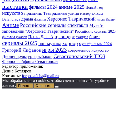
выставка
аниме 2025
фильмы 2024
Новый год
искусство
Театральная улица
праздник
мастер-классы
Херсонес Таврический
драма
Крым
Balenciaga
игры
фильмы
Аниме
Российские сериалы
спектакли
Музей-
заповедник "Херсонес Таврический"
Российские сериалы 2025
концерт
балет
Психо Дель Арт
фильмы ужасов
скандал
сериалы 2025
хоррор
поп-музыка
мультфильмы 2024
игры 2023
Григорий Лифанов
современное искусство
Севастопольский ТЮЗ
Дворец культуры рыбаков
Форпост - Афиша Севастополя
Редактор приложения:
Денис Котляров
Контакты:
forpostafisha@mail.ru
Мы обрабатываем cookies, чтобы сделать наш сайт удобнее
для вас.
Принять
Отклонить