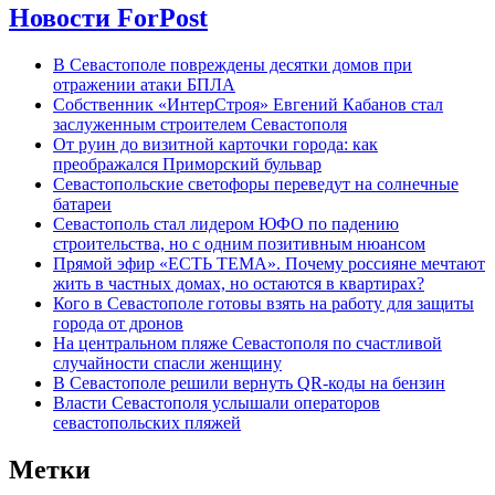
Новости ForPost
В Севастополе повреждены десятки домов при
отражении атаки БПЛА
Собственник «ИнтерСтроя» Евгений Кабанов стал
заслуженным строителем Севастополя
От руин до визитной карточки города: как
преображался Приморский бульвар
Севастопольские светофоры переведут на солнечные
батареи
Севастополь стал лидером ЮФО по падению
строительства, но с одним позитивным нюансом
Прямой эфир «ЕСТЬ ТЕМА». Почему россияне мечтают
жить в частных домах, но остаются в квартирах?
Кого в Севастополе готовы взять на работу для защиты
города от дронов
На центральном пляже Севастополя по счастливой
случайности спасли женщину
В Севастополе решили вернуть QR-коды на бензин
Власти Севастополя услышали операторов
севастопольских пляжей
Метки