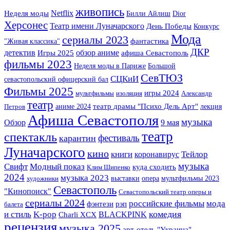
живопись
Netflix
Неделя моды
Билли Айлиш
Dior
Херсонес
Театр имени Луначарского
День Победы
Конкурс
Мода
сериалы 2023
фантастика
"Живая классика"
ДКР
детектив
Игры 2025
обзор аниме
афиша Севастополь
фильмы 2023
Неделя моды в Париже
Большой
СевТЮЗ
СЦКиИ
севастопольский офицерский бал
Фильмы 2025
игры 2024
мультфильмы
изоляция
Александр
театр
аниме 2024
театр драмы "Психо Дель Арт"
лекция
Петров
Афиша Севастополя
музыка
Обзор
9 мая
театр
спектакль
фестиваль
карантин
Луначарского
кино
книги
Тейлор
коронавирус
музыка
Свифт
Модный показ
куда сходить
Клим Шипенко
2024
музыка 2023
выставки
опера
мультфильмы 2023
художники
Севастополь
"Кинопоиск"
Севастопольский театр оперы и
сериалы 2024
российские фильмы
мода
фэнтези
рэп
балета
K-pop
комедия
и стиль
BLACKPINK
Charli XCX
рецензия
музыка 2025
арт-отель "Украина"