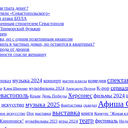
я трата денег?
земли «Севастопольского»
и атаки БПЛА
женным строителем Севастополя
 Приморский бульвар
ареи
ва, но с одним позитивным нюансом
ть в частных домах, но остаются в квартирах?
орода от дронов
айности спасли женщину
спекта
музыка 2024
концерт
комедия
показ
мастер-классы
сериал
K-pop
мультфильмы 2024
ки
Клим Шипенко
Александр Петров
вастополь
Херсонес
фильмы 2024
Крым
День Победы
Б
Афиша С
музыка 2025
З
искусство
фантастика
скандал
выставка
книги
ное искусство
Dior
выставки
Конкурс "Живая кл
театр
фестиваль
"Кинопоиск"
мультфильмы 2023
игры 2024
Нед