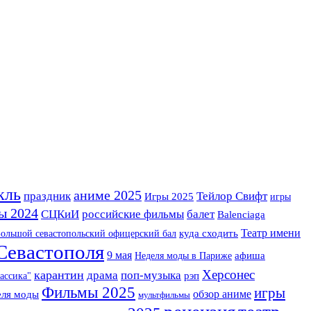
кль
аниме 2025
праздник
Тейлор Свифт
Игры 2025
игры
ы 2024
СЦКиИ
российские фильмы
балет
Balenciaga
Театр имени
ольшой севастопольский офицерский бал
куда сходить
евастополя
9 мая
Неделя моды в Париже
афиша
Херсонес
карантин
драма
поп-музыка
ассика"
рэп
Фильмы 2025
игры
обзор аниме
еля моды
мультфильмы