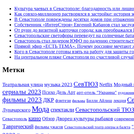
Культура чаевых в Севастополе: благодарность или лишня
Как совхоз-миллионер растворялся в застройке: история 
В Севастополе повреждены десятки домов при отражени
Собственник «ИнтерСтроя» Евгений Кабанов стал заслу
От руин до визитной карточки города: как преображался
Севастопольские светофоры переведут на солнечные бат
Севастополь стал лидером ЮФО по падению строительст
Прямой эфир «ЕСТЬ ТЕМА». Почему россияне мечтают жи
Кого в Севастополе готовы взять на работу для защиты г
На центральном пляже Севастополя по счастливой случ
Метки
СевТЮЗ
Театральная улица
музыка 2023
Модный 
Netflix
сериалы 2023
Психо Дель Арт
арт-отель "Украина"
художни
Се
фильмы 2023
ДКР
фэнтези
Билли Айлиш
лекция
фильмы
Мода
Севастопольский ТЮ
спектакли
Луначарского
кино
Дворец культуры рыбаков
Обзор
Севастополь
современ
Таврический
фильмы ужасов
Севастопольский театр оперы и балета