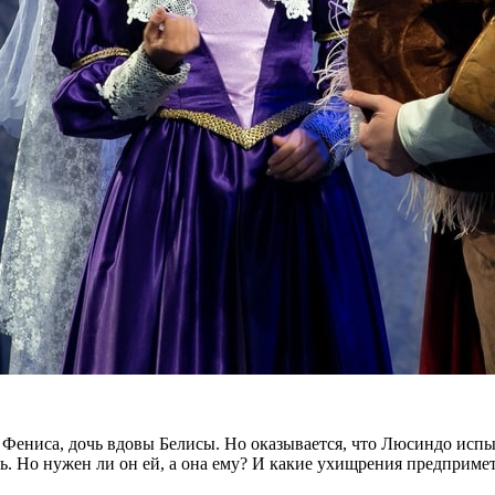
Фениса, дочь вдовы Белисы. Но оказывается, что Люсиндо испыт
. Но нужен ли он ей, а она ему? И какие ухищрения предпримет 