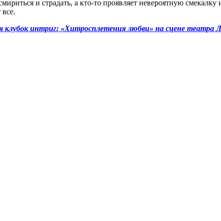
мириться и страдать, а кто-то проявляет невероятную смекалку 
 все.
 клубок интриг: «Хитросплетения любви» на сцене театра Л