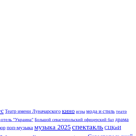
ес
кино
Театр имени Луначарского
мода и стиль
игры
театр
драма
-отель "Украина"
Большой севастопольский офицерский бал
спектакль
музыка 2025
поп-музыка
СЦКиИ
зор