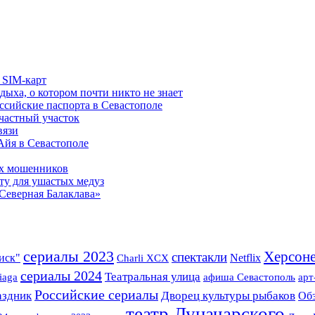
 SIM-карт
дыха, о котором почти никто не знает
ссийские паспорта в Севастополе
частный участок
вязи
 Айя в Севастополе
ых мошенников
ту для ушастых медуз
Северная Балаклава»
сериалы 2023
Херсон
спектакли
иск"
Netflix
Charli XCX
сериалы 2024
Театральная улица
арт
iaga
афиша Севастополь
Российские сериалы
аздник
Дворец культуры рыбаков
Об
театр Луначарского