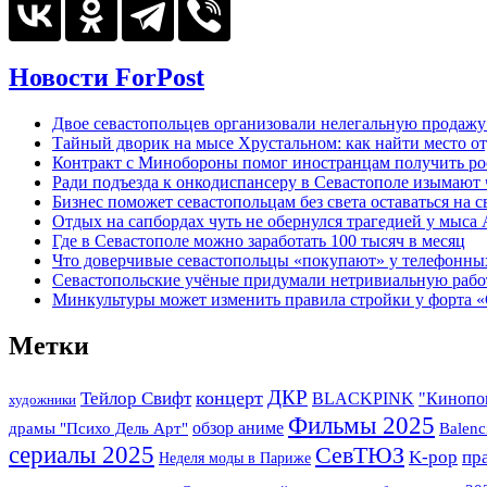
Новости ForPost
Двое севастопольцев организовали нелегальную продажу
Тайный дворик на мысе Хрустальном: как найти место от
Контракт с Минобороны помог иностранцам получить ро
Ради подъезда к онкодиспансеру в Севастополе изымают 
Бизнес поможет севастопольцам без света оставаться на с
Отдых на сапбордах чуть не обернулся трагедией у мыса
Где в Севастополе можно заработать 100 тысяч в месяц
Что доверчивые севастопольцы «покупают» у телефонн
Севастопольские учёные придумали нетривиальную рабо
Минкультуры может изменить правила стройки у форта «
Метки
концерт
ДКР
Тейлор Свифт
BLACKPINK
"Кинопо
художники
Фильмы 2025
обзор аниме
драмы "Психо Дель Арт"
Balenc
сериалы 2025
СевТЮЗ
K-pop
пр
Неделя моды в Париже