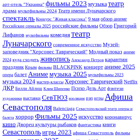
фильмы 2023
театр
музыка
арт-отель "Украина"
драма
Театр имени Луначарского
мультфильмы 2024
спектакль
9 мая
обзор аниме
Конкурс "Живая классика"
Григорий
российские фильмы
Обзор
Российские сериалы 2025
театр
Лифанов
комедия
мультфильмы
Луначарского
Музей-
современное искусство
заповедник "Херсонес Таврический"
Модный показ
аниме
живопись
карантин
2024
куда сходить
Александр Петров
аниме 2025
концерт
праздник
BLACKPINK
Крым
фильмы
Аниме
музыка 2025
балет
опера
мультфильмы 2023
музыка 2024
Херсонес Таврический
Netflix
мастер-классы
ДКР
Психо Дель Арт
фэнтези
Билли Айлиш
Клим Шипенко
Афиша
СевТЮЗ
выставки
рэп
игры
художники
изоляция
Севастополя
Balenciaga
Севастопольский театр оперы и
Фильмы 2025
хоррор
искусство
коронавирус
балета
кино
Дворец культуры рыбаков
книги
фантастика
Севастополь
игры 2023
афиша Севастополь
фильмы