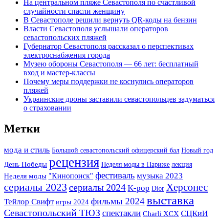
На центральном пляже Севастополя по счастливой
случайности спасли женщину
В Севастополе решили вернуть QR-коды на бензин
Власти Севастополя услышали операторов
севастопольских пляжей
Губернатор Севастополя рассказал о перспективах
электроснабжения города
Музею обороны Севастополя — 66 лет: бесплатный
вход и мастер-классы
Почему меры поддержки не коснулись операторов
пляжей
Украинские дроны заставили севастопольцев задуматься
о страховании
Метки
мода и стиль
Большой севастопольский офицерский бал
Новый год
рецензия
День Победы
Неделя моды в Париже
лекция
фестиваль
музыка 2023
"Кинопоиск"
Неделя моды
сериалы 2023
Херсонес
сериалы 2024
K-pop
Dior
выставка
фильмы 2024
Тейлор Свифт
игры 2024
Севастопольский ТЮЗ
спектакли
СЦКиИ
Charli XCX