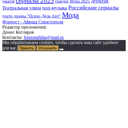
сериалы 2025
детектив
Игры 2025
ужасов
скандал
Российские сериалы
Театральная улица
поп-музыка
Мода
театр драмы "Психо Дель Арт"
Форпост - Афиша Севастополя
Редактор приложения:
Денис Котляров
Контакты:
forpostafisha@mail.ru
Мы обрабатываем cookies, чтобы сделать наш сайт удобнее
для вас.
Принять
Отклонить