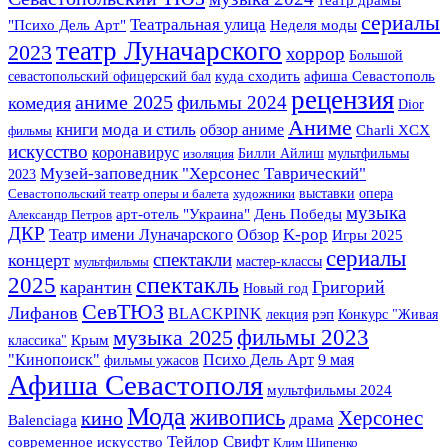
сериалы
Театральная улица
"Психо Дель Арт"
Неделя моды
театр Луначарского
2023
хоррор
Большой
севастопольский офицерский бал
куда сходить
афиша Севастополь
рецензия
аниме 2025
фильмы 2024
комедия
Dior
Аниме
книги
мода и стиль
обзор аниме
Charli XCX
фильмы
искусство
коронавирус
Билли Айлиш
мультфильмы
изоляция
Музей-заповедник "Херсонес Таврический"
2023
выставки
опера
Севастопольский театр оперы и балета
художники
музыка
арт-отель "Украина"
День Победы
Александр Петров
ДКР
K-pop
Театр имени Луначарского
Обзор
Игры 2025
сериалы
спектакли
концерт
мастер-классы
мультфильмы
2025
спектакль
карантин
Григорий
Новый год
СевТЮЗ
Лифанов
BLACKPINK
лекция
рэп
Конкурс "Живая
фильмы 2023
музыка 2025
Крым
классика"
"Кинопоиск"
Психо Дель Арт
9 мая
фильмы ужасов
Афиша Севастополя
мультфильмы 2024
Мода
живопись
Херсонес
кино
драма
Balenciaga
Тейлор Свифт
современное искусство
Клим Шипенко