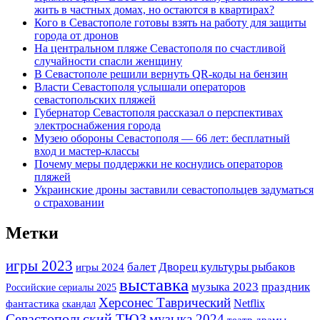
жить в частных домах, но остаются в квартирах?
Кого в Севастополе готовы взять на работу для защиты
города от дронов
На центральном пляже Севастополя по счастливой
случайности спасли женщину
В Севастополе решили вернуть QR-коды на бензин
Власти Севастополя услышали операторов
севастопольских пляжей
Губернатор Севастополя рассказал о перспективах
электроснабжения города
Музею обороны Севастополя — 66 лет: бесплатный
вход и мастер-классы
Почему меры поддержки не коснулись операторов
пляжей
Украинские дроны заставили севастопольцев задуматься
о страховании
Метки
игры 2023
балет
Дворец культуры рыбаков
игры 2024
выставка
музыка 2023
праздник
Российские сериалы 2025
Херсонес Таврический
фантастика
Netflix
скандал
Севастопольский ТЮЗ
музыка 2024
театр драмы