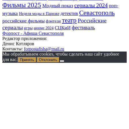
Фильмы 2025
сериалы 2024
Модный показ
поп-
Севастополь
музыка
детектив
Неделя моды в Париже
театр
Российские
российские фильмы
фэнтези
сериалы
фестиваль
СЦКиИ
игры
аниме 2024
Форпост - Афиша Севастополя
Редактор приложения:
Денис Котляров
Контакты:
forpostafisha@mail.ru
Мы обрабатываем cookies, чтобы сделать наш сайт удобнее
для вас.
Принять
Отклонить