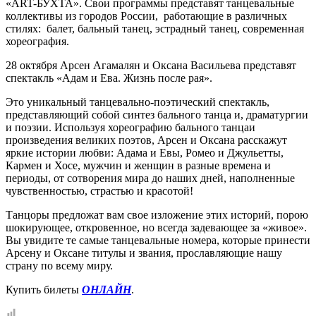
«ART-БУХТА». Свои программы представят танцевальные
коллективы из городов России, работающие в различных
стилях: балет, бальный танец, эстрадный танец, современная
хореография.
28 октября Арсен Агамалян и Оксана Васильева представят
спектакль «Адам и Ева. Жизнь после рая».
Это уникальный танцевально-поэтический спектакль,
представляющий собой синтез бального танца и, драматургии
и поэзии. Используя хореографию бального танцаи
произведения великих поэтов, Арсен и Оксана расскажут
яркие истории любви: Адама и Евы, Ромео и Джульетты,
Кармен и Хосе, мужчин и женщин в разные времена и
периоды, от сотворения мира до наших дней, наполненные
чувственностью, страстью и красотой!
Танцоры предложат вам свое изложение этих историй, порою
шокирующее, откровенное, но всегда задевающее за «живое».
Вы увидите те самые танцевальные номера, которые принести
Арсену и Оксане титулы и звания, прославляющие нашу
страну по всему миру.
Купить билеты
ОНЛАЙН
.