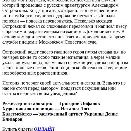
который произошел с русским драматургом Александром
Островским. Когда писатель отправился в путешествие к
истокам Волги, случилось дорожное несчастье. Лошади
понесли — повозка перевернулась. Несколько месяцев
Островский лежал со сложными переломами и написал пьесу
с броским и выразительным названием «Доходное место». В
основу комедии легли его впечатления, полученные за время
службы писцом в Московском Совестном суде.
Островский ведет своего главного героя путем страдания, но
не через какие-то особо тяжкие испытания, а через мелкие
уколы окружающих, насмешки сослуживцев, слезы и капризы
жены, пошлые наставления тещи, оскорбительное сочувствие
новообретенных родственников.
История не теряет своей актуальности и сегодня. Ведь кто из
нас не стоял перед выбором: поддаться искушениям или
остаться верным своим убеждениям?
Режиссер-постановщик — Григорий Лифанов
Художник-постановщик — Наталья Лось
Балетмейстер — заслуженный артист Украины Денис
Елизаров
Купить билеты
ОНЛАЙН