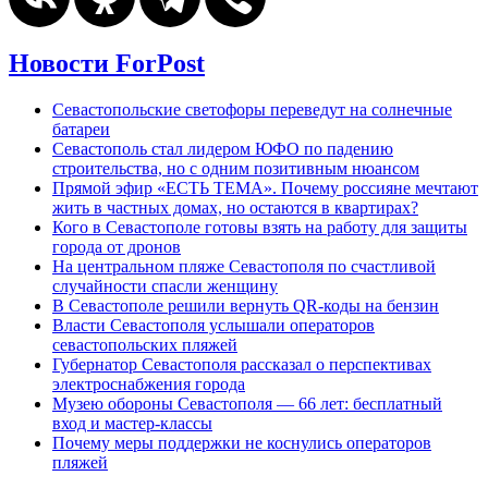
Новости ForPost
Севастопольские светофоры переведут на солнечные
батареи
Севастополь стал лидером ЮФО по падению
строительства, но с одним позитивным нюансом
Прямой эфир «ЕСТЬ ТЕМА». Почему россияне мечтают
жить в частных домах, но остаются в квартирах?
Кого в Севастополе готовы взять на работу для защиты
города от дронов
На центральном пляже Севастополя по счастливой
случайности спасли женщину
В Севастополе решили вернуть QR-коды на бензин
Власти Севастополя услышали операторов
севастопольских пляжей
Губернатор Севастополя рассказал о перспективах
электроснабжения города
Музею обороны Севастополя — 66 лет: бесплатный
вход и мастер-классы
Почему меры поддержки не коснулись операторов
пляжей