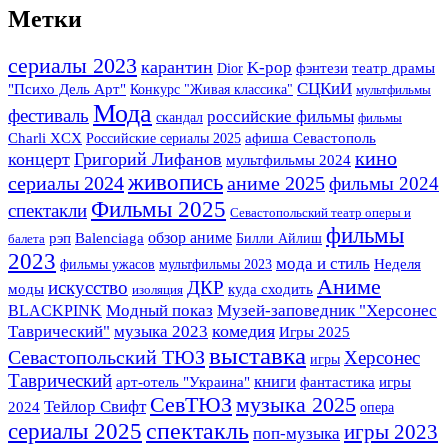
Метки
сериалы 2023
карантин
K-pop
фэнтези
Dior
театр драмы
СЦКиИ
"Психо Дель Арт"
Конкурс "Живая классика"
мультфильмы
Мода
фестиваль
российские фильмы
скандал
фильмы
Charli XCX
Российские сериалы 2025
афиша Севастополь
кино
концерт
Григорий Лифанов
мультфильмы 2024
живопись
сериалы 2024
аниме 2025
фильмы 2024
Фильмы 2025
спектакли
Севастопольский театр оперы и
фильмы
обзор аниме
рэп
Balenciaga
Билли Айлиш
балета
2023
мода и стиль
фильмы ужасов
мультфильмы 2023
Неделя
Аниме
искусство
ДКР
моды
куда сходить
изоляция
Музей-заповедник "Херсонес
BLACKPINK
Модный показ
Таврический"
музыка 2023
комедия
Игры 2025
выставка
Севастопольский ТЮЗ
Херсонес
игры
Таврический
книги
арт-отель "Украина"
фантастика
игры
СевТЮЗ
музыка 2025
Тейлор Свифт
2024
опера
сериалы 2025
спектакль
игры 2023
поп-музыка