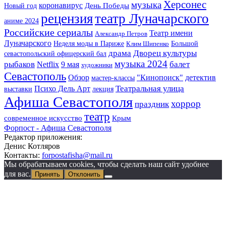
Херсонес
музыка
коронавирус
Новый год
День Победы
рецензия
театр Луначарского
аниме 2024
Российские сериалы
Театр имени
Александр Петров
Луначарского
Неделя моды в Париже
Большой
Клим Шипенко
драма
Дворец культуры
севастопольский офицерский бал
музыка 2024
рыбаков
балет
Netflix
9 мая
художники
Севастополь
детектив
Обзор
"Кинопоиск"
мастер-классы
Театральная улица
Психо Дель Арт
выставки
лекция
Афиша Севастополя
хоррор
праздник
театр
Крым
современное искусство
Форпост - Афиша Севастополя
Редактор приложения:
Денис Котляров
Контакты:
forpostafisha@mail.ru
Мы обрабатываем cookies, чтобы сделать наш сайт удобнее
для вас.
Принять
Отклонить