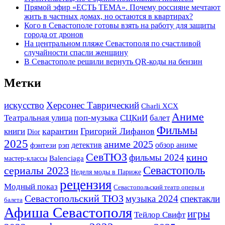
Прямой эфир «ЕСТЬ ТЕМА». Почему россияне мечтают
жить в частных домах, но остаются в квартирах?
Кого в Севастополе готовы взять на работу для защиты
города от дронов
На центральном пляже Севастополя по счастливой
случайности спасли женщину
В Севастополе решили вернуть QR-коды на бензин
Метки
искусство
Херсонес Таврический
Charli XCX
Аниме
Театральная улица
поп-музыка
СЦКиИ
балет
Фильмы
карантин
Григорий Лифанов
книги
Dior
2025
аниме 2025
детектив
фэнтези
обзор аниме
рэп
СевТЮЗ
кино
фильмы 2024
мастер-классы
Balenciaga
Севастополь
сериалы 2023
Неделя моды в Париже
рецензия
Модный показ
Севастопольский театр оперы и
Севастопольский ТЮЗ
музыка 2024
спектакли
балета
Афиша Севастополя
игры
Тейлор Свифт