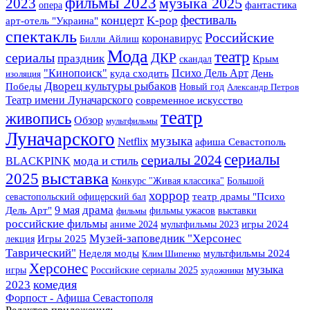
фильмы 2023
2023
музыка 2025
фантастика
опера
фестиваль
концерт
K-pop
арт-отель "Украина"
спектакль
Российские
коронавирус
Билли Айлиш
Мода
театр
сериалы
ДКР
праздник
Крым
скандал
"Кинопоиск"
Психо Дель Арт
куда сходить
День
изоляция
Дворец культуры рыбаков
Победы
Новый год
Александр Петров
Театр имени Луначарского
современное искусство
театр
живопись
Обзор
мультфильмы
Луначарского
музыка
Netflix
афиша Севастополь
сериалы
сериалы 2024
BLACKPINK
мода и стиль
выставка
2025
Конкурс "Живая классика"
Большой
хоррор
севастопольский офицерский бал
театр драмы "Психо
драма
9 мая
Дель Арт"
фильмы ужасов
выставки
фильмы
российские фильмы
аниме 2024
мультфильмы 2023
игры 2024
Музей-заповедник "Херсонес
Игры 2025
лекция
Таврический"
Неделя моды
мультфильмы 2024
Клим Шипенко
Херсонес
музыка
игры
Российские сериалы 2025
художники
2023
комедия
Форпост - Афиша Севастополя