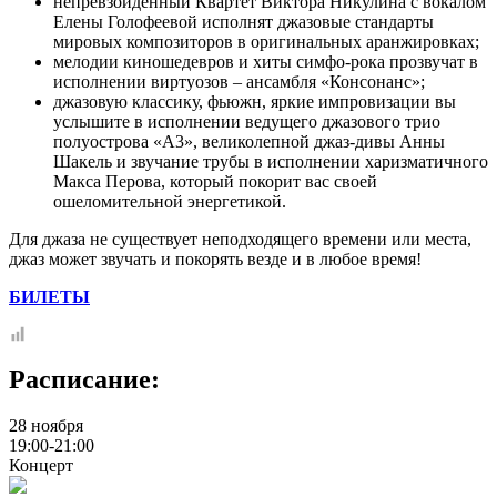
непревзойденный Квартет Виктора Никулина с вокалом
Елены Голофеевой исполнят джазовые стандарты
мировых композиторов в оригинальных аранжировках;
мелодии киношедевров и хиты симфо-рока прозвучат в
исполнении виртуозов – ансамбля «Консонанс»;
джазовую классику, фьюжн, яркие импровизации вы
услышите в исполнении ведущего джазового трио
полуострова «А3», великолепной джаз-дивы Анны
Шакель и звучание трубы в исполнении харизматичного
Макса Перова, который покорит вас своей
ошеломительной энергетикой.
Для джаза не существует неподходящего времени или места,
джаз может звучать и покорять везде и в любое время!
БИЛЕТЫ
Расписание:
28 ноября
19:00-21:00
Концерт