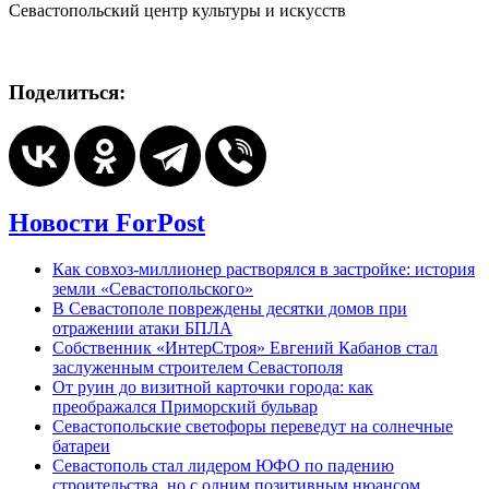
Севастопольский центр культуры и искусств
Поделиться:
Новости ForPost
Как совхоз-миллионер растворялся в застройке: история
земли «Севастопольского»
В Севастополе повреждены десятки домов при
отражении атаки БПЛА
Собственник «ИнтерСтроя» Евгений Кабанов стал
заслуженным строителем Севастополя
От руин до визитной карточки города: как
преображался Приморский бульвар
Севастопольские светофоры переведут на солнечные
батареи
Севастополь стал лидером ЮФО по падению
строительства, но с одним позитивным нюансом