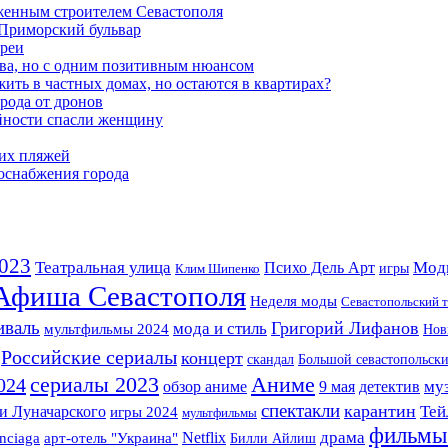
женным строителем Севастополя
 Приморский бульвар
ареи
ва, но с одним позитивным нюансом
ть в частных домах, но остаются в квартирах?
орода от дронов
айности спасли женщину
ких пляжей
роснабжения города
023
Театральная улица
Мод
Психо Дель Арт
игры
Клим Шипенко
Афиша Севастополя
Неделя моды
Севастопольский т
иваль
Григорий Лифанов
мода и стиль
мультфильмы 2024
Нов
Российские сериалы
концерт
скандал
Большой севастопольск
сериалы 2023
Аниме
024
му
детектив
обзор аниме
9 мая
спектакли
карантин
и Луначарского
Тей
игры 2024
мультфильмы
фильмы
драма
арт-отель "Украина"
Netflix
nciaga
Билли Айлиш