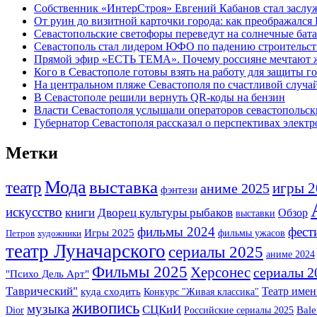
Собственник «ИнтерСтроя» Евгений Кабанов стал заслу
От руин до визитной карточки города: как преображался
Севастопольские светофоры переведут на солнечные бат
Севастополь стал лидером ЮФО по падению строительст
Прямой эфир «ЕСТЬ ТЕМА». Почему россияне мечтают жи
Кого в Севастополе готовы взять на работу для защиты г
На центральном пляже Севастополя по счастливой случ
В Севастополе решили вернуть QR-коды на бензин
Власти Севастополя услышали операторов севастопольс
Губернатор Севастополя рассказал о перспективах элект
Метки
Мода
выставка
театр
игры 2
аниме 2025
фэнтези
искусство
книги
Дворец культуры рыбаков
Обзор
выставки
фильмы 2024
фест
Игры 2025
фильмы ужасов
Петров
художники
театр Луначарского
сериалы 2025
аниме 2024
Фильмы 2025
Херсонес
сериалы 2
"Психо Дель Арт"
Таврический"
Театр имен
куда сходить
Конкурс "Живая классика"
живопись
музыка
СЦКиИ
Dior
Российские сериалы 2025
Bale