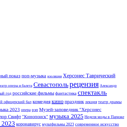
Херсонес Таврический
ный показ
поп-музыка
изоляция
рецензия
Севастополь
еатр оперы и балета
Александр
спектакль
российские фильмы
фантастика
ый год
кино
комедия
праздник
ий офицерский бал
лекция
театр драмы
зыка 2023
Музей-заповедник "Херсонес
опера
рэп
музыка 2025
лор Свифт
"Кинопоиск"
Неделя моды в Париже
 2023
коронавирус
мультфильмы 2023
современное искусство